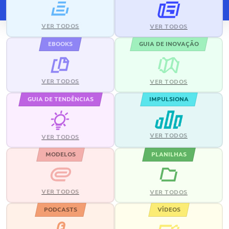
VER TODOS
VER TODOS
EBOOKS
GUIA DE INOVAÇÃO
VER TODOS
VER TODOS
GUIA DE TENDÊNCIAS
IMPULSIONA
VER TODOS
VER TODOS
MODELOS
PLANILHAS
VER TODOS
VER TODOS
PODCASTS
VÍDEOS