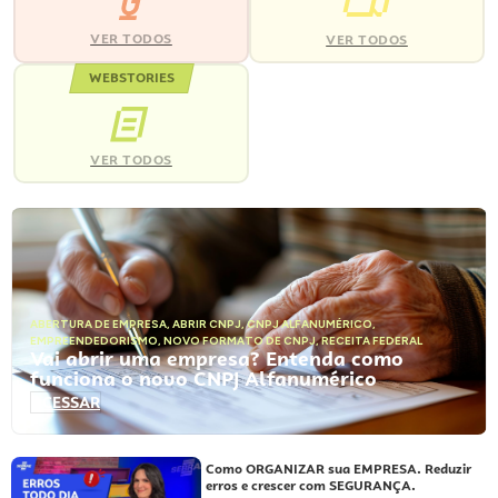
VER TODOS
VER TODOS
WEBSTORIES
VER TODOS
ABERTURA DE EMPRESA
,
ABRIR CNPJ
,
CNPJ ALFANUMÉRICO
,
EMPREENDEDORISMO
,
NOVO FORMATO DE CNPJ
,
RECEITA FEDERAL
Vai abrir uma empresa? Entenda como
funciona o novo CNPJ Alfanumérico
ACESSAR
Como ORGANIZAR sua EMPRESA. Reduzir
erros e crescer com SEGURANÇA.