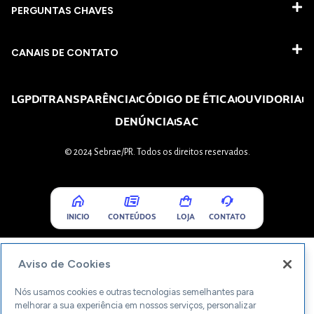
PERGUNTAS CHAVES​
CANAIS DE CONTATO
LGPD
TRANSPARÊNCIA
CÓDIGO DE ÉTICA
OUVIDORIA
DENÚNCIA
SAC
© 2024 Sebrae/PR. Todos os direitos reservados.
INICIO
CONTEÚDOS
LOJA
CONTATO
Aviso de Cookies
Nós usamos cookies e outras tecnologias semelhantes para
melhorar a sua experiência em nossos serviços, personalizar