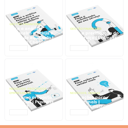
GESTÃO FINANCEIRA
Faça a análise
GESTÃO FINANCEIRA
financeira e atinja o
Faça a precificação do
ponto de equilíbrio |
seu serviço | Prompts
Prompts ChatGPT
ChatGPT
ACESSAR
ACESSAR
NEGÓCIOS
,
PROCESSOS
EMPRESARIAIS
NEGÓCIOS
,
VENDAS
Faça uma proposta
Faça ações para
comercial | Prompts
vender mais |
ChatGPT
Prompts ChatGPT
ACESSAR
ACESSAR