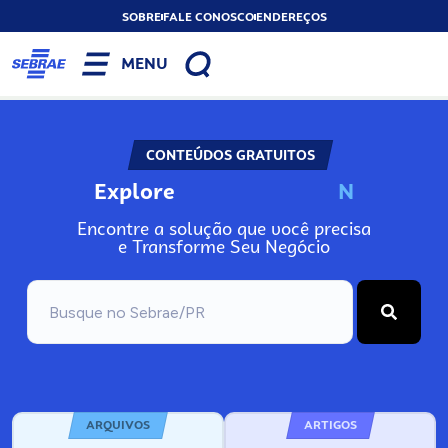
SOBRE
FALE CONOSCO
ENDEREÇOS
MENU
CONTEÚDOS GRATUITOS
Explore
N
o
s
s
o
s
A
Encontre a solução que você precisa
e Transforme Seu Negócio
ARQUIVOS
ARTIGOS