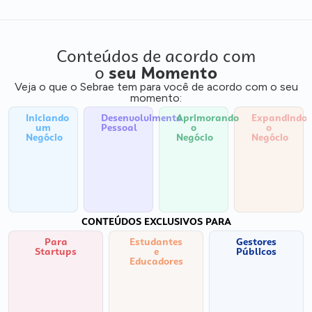
Conteúdos de acordo com
o
seu Momento
Veja o que o Sebrae tem para você de acordo com o seu
momento:
Iniciando
Desenvolvimento
Aprimorando
Expandindo
um
Pessoal
o
o
Negócio
Negócio
Negócio
CONTEÚDOS EXCLUSIVOS PARA
Para
Estudantes
Gestores
Startups
e
Públicos
Educadores