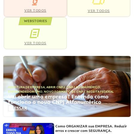
VER TODOS
VER TODOS
WEBSTORIES
VER TODOS
ABERTURA DE EMPRESA
,
ABRIR CNPJ
,
CNPJ ALFANUMÉRICO
,
EMPREENDEDORISMO
,
NOVO FORMATO DE CNPJ
,
RECEITA FEDERAL
Vai abrir uma empresa? Entenda como
funciona o novo CNPJ Alfanumérico
ACESSAR
Como ORGANIZAR sua EMPRESA. Reduzir
erros e crescer com SEGURANÇA.