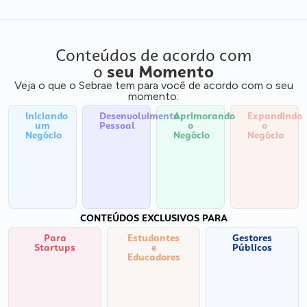
Conteúdos de acordo com
o
seu Momento
Veja o que o Sebrae tem para você de acordo com o seu
momento:
Iniciando
Desenvolvimento
Aprimorando
Expandindo
um
Pessoal
o
o
Negócio
Negócio
Negócio
CONTEÚDOS EXCLUSIVOS PARA
Para
Estudantes
Gestores
Startups
e
Públicos
Educadores