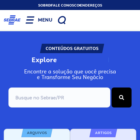
SOBRE
FALE CONOSCO
ENDEREÇOS
MENU
CONTEÚDOS GRATUITOS
Explore
N
o
s
s
o
s
A
Encontre a solução que você precisa
e Transforme Seu Negócio
ARQUIVOS
ARTIGOS