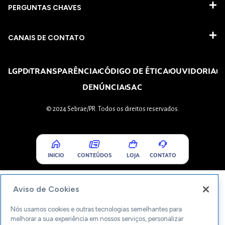
PERGUNTAS CHAVES​
CANAIS DE CONTATO
LGPD
TRANSPARÊNCIA
CÓDIGO DE ÉTICA
OUVIDORIA
DENÚNCIA
SAC
© 2024 Sebrae/PR. Todos os direitos reservados.
INICIO
CONTEÚDOS
LOJA
CONTATO
Aviso de Cookies
Nós usamos cookies e outras tecnologias semelhantes para
melhorar a sua experiência em nossos serviços, personalizar