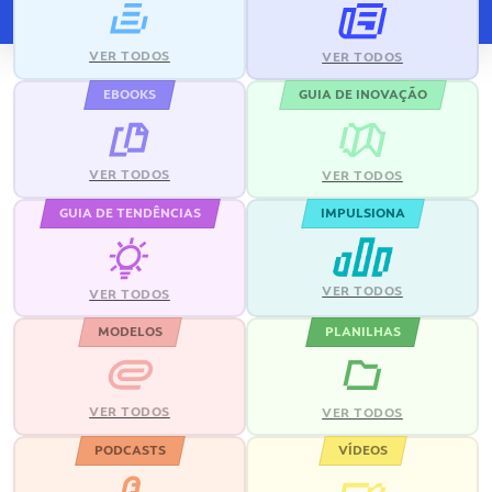
VER TODOS
VER TODOS
EBOOKS
GUIA DE INOVAÇÃO
VER TODOS
VER TODOS
GUIA DE TENDÊNCIAS
IMPULSIONA
VER TODOS
VER TODOS
MODELOS
PLANILHAS
VER TODOS
VER TODOS
PODCASTS
VÍDEOS