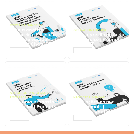
GESTÃO FINANCEIRA
Faça a análise
GESTÃO FINANCEIRA
financeira e atinja o
Faça a precificação do
ponto de equilíbrio |
seu serviço | Prompts
Prompts ChatGPT
ChatGPT
ACESSAR
ACESSAR
NEGÓCIOS
,
PROCESSOS
EMPRESARIAIS
NEGÓCIOS
,
VENDAS
Faça uma proposta
Faça ações para
comercial | Prompts
vender mais |
ChatGPT
Prompts ChatGPT
ACESSAR
ACESSAR