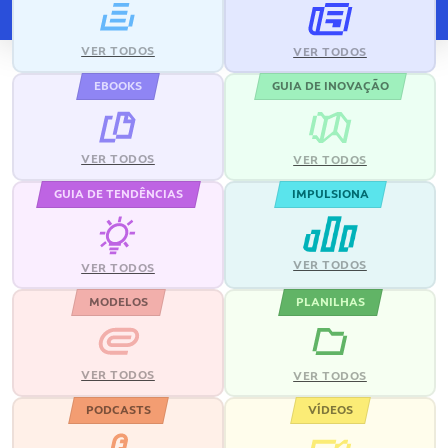
VER TODOS
VER TODOS
EBOOKS
GUIA DE INOVAÇÃO
VER TODOS
VER TODOS
GUIA DE TENDÊNCIAS
IMPULSIONA
VER TODOS
VER TODOS
MODELOS
PLANILHAS
VER TODOS
VER TODOS
PODCASTS
VÍDEOS