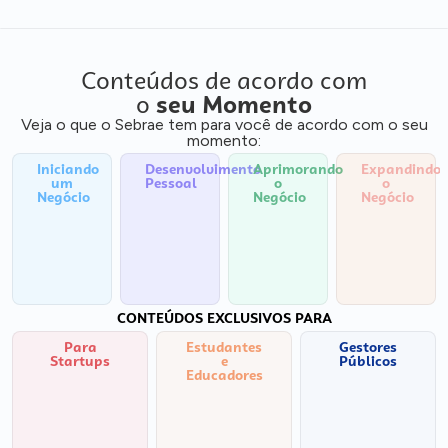
Conteúdos de acordo com
o
seu Momento
Veja o que o Sebrae tem para você de acordo com o seu
momento:
Iniciando
Desenvolvimento
Aprimorando
Expandindo
um
Pessoal
o
o
Negócio
Negócio
Negócio
CONTEÚDOS EXCLUSIVOS PARA
Para
Estudantes
Gestores
Startups
e
Públicos
Educadores