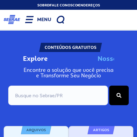
SOBRE
FALE CONOSCO
ENDEREÇOS
MENU
CONTEÚDOS GRATUITOS
Explore
N
o
s
s
o
s
I
n
Encontre a solução que você precisa
e Transforme Seu Negócio
ARQUIVOS
ARTIGOS