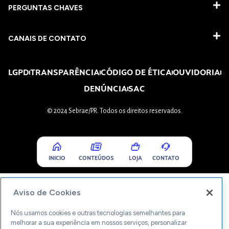
PERGUNTAS CHAVES​
CANAIS DE CONTATO
LGPD
TRANSPARÊNCIA
CÓDIGO DE ÉTICA
OUVIDORIA
DENÚNCIA
SAC
© 2024 Sebrae/PR. Todos os direitos reservados.
INICIO
CONTEÚDOS
LOJA
CONTATO
Aviso de Cookies
Nós usamos cookies e outras tecnologias semelhantes para
melhorar a sua experiência em nossos serviços, personalizar