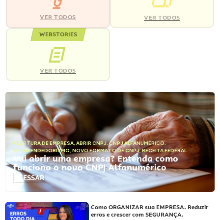
VER TODOS
VER TODOS
WEBSTORIES
VER TODOS
ABERTURA DE EMPRESA
,
ABRIR CNPJ
,
CNPJ ALFANUMÉRICO
,
EMPREENDEDORISMO
,
NOVO FORMATO DE CNPJ
,
RECEITA FEDERAL
Vai abrir uma empresa? Entenda como
funciona o novo CNPJ Alfanumérico
ACESSAR
Como ORGANIZAR sua EMPRESA. Reduzir
erros e crescer com SEGURANÇA.