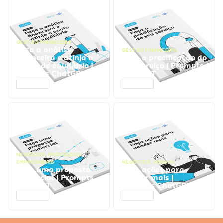
GESTÃO FINANCEIRA
Faça a análise
GESTÃO FINANCEIRA
financeira e atinja o
Faça a precificação do
ponto de equilíbrio |
seu serviço | Prompts
Prompts ChatGPT
ChatGPT
ACESSAR
ACESSAR
NEGÓCIOS
,
PROCESSOS
EMPRESARIAIS
NEGÓCIOS
,
VENDAS
Faça uma proposta
Faça ações para
comercial | Prompts
vender mais |
ChatGPT
Prompts ChatGPT
ACESSAR
ACESSAR