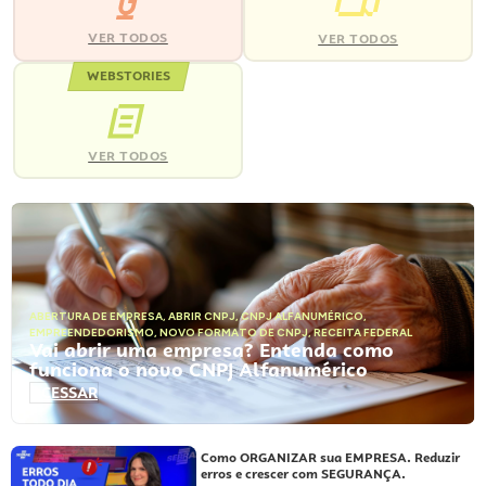
VER TODOS
VER TODOS
WEBSTORIES
VER TODOS
ABERTURA DE EMPRESA
,
ABRIR CNPJ
,
CNPJ ALFANUMÉRICO
,
EMPREENDEDORISMO
,
NOVO FORMATO DE CNPJ
,
RECEITA FEDERAL
Vai abrir uma empresa? Entenda como
funciona o novo CNPJ Alfanumérico
ACESSAR
Como ORGANIZAR sua EMPRESA. Reduzir
erros e crescer com SEGURANÇA.