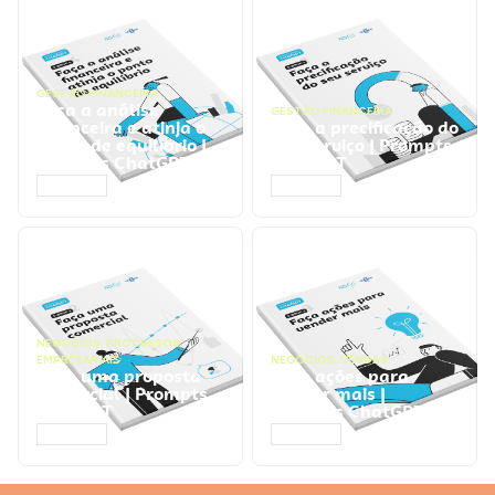
GESTÃO FINANCEIRA
Faça a análise
GESTÃO FINANCEIRA
financeira e atinja o
Faça a precificação do
ponto de equilíbrio |
seu serviço | Prompts
Prompts ChatGPT
ChatGPT
ACESSAR
ACESSAR
NEGÓCIOS
,
PROCESSOS
EMPRESARIAIS
NEGÓCIOS
,
VENDAS
Faça uma proposta
Faça ações para
comercial | Prompts
vender mais |
ChatGPT
Prompts ChatGPT
ACESSAR
ACESSAR