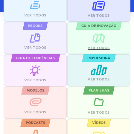
VER TODOS
VER TODOS
EBOOKS
GUIA DE INOVAÇÃO
VER TODOS
VER TODOS
GUIA DE TENDÊNCIAS
IMPULSIONA
VER TODOS
VER TODOS
MODELOS
PLANILHAS
VER TODOS
VER TODOS
PODCASTS
VÍDEOS