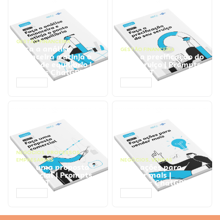
GESTÃO FINANCEIRA
Faça a análise
GESTÃO FINANCEIRA
financeira e atinja o
Faça a precificação do
ponto de equilíbrio |
seu serviço | Prompts
Prompts ChatGPT
ChatGPT
ACESSAR
ACESSAR
NEGÓCIOS
,
PROCESSOS
EMPRESARIAIS
NEGÓCIOS
,
VENDAS
Faça uma proposta
Faça ações para
comercial | Prompts
vender mais |
ChatGPT
Prompts ChatGPT
ACESSAR
ACESSAR