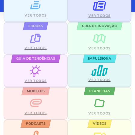
VER TODOS
VER TODOS
EBOOKS
GUIA DE INOVAÇÃO
VER TODOS
VER TODOS
GUIA DE TENDÊNCIAS
IMPULSIONA
VER TODOS
VER TODOS
MODELOS
PLANILHAS
VER TODOS
VER TODOS
PODCASTS
VÍDEOS