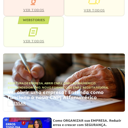
VER TODOS
VER TODOS
WEBSTORIES
VER TODOS
ABERTURA DE EMPRESA
,
ABRIR CNPJ
,
CNPJ ALFANUMÉRICO
,
EMPREENDEDORISMO
,
NOVO FORMATO DE CNPJ
,
RECEITA FEDERAL
Vai abrir uma empresa? Entenda como
funciona o novo CNPJ Alfanumérico
ACESSAR
Como ORGANIZAR sua EMPRESA. Reduzir
erros e crescer com SEGURANÇA.