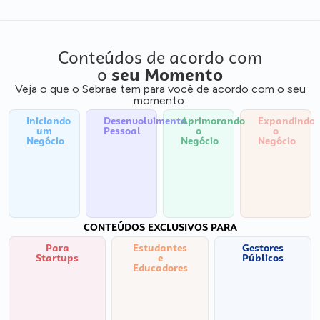
Conteúdos de acordo com
o
seu Momento
Veja o que o Sebrae tem para você de acordo com o seu
momento:
Iniciando
Desenvolvimento
Aprimorando
Expandindo
um
Pessoal
o
o
Negócio
Negócio
Negócio
CONTEÚDOS EXCLUSIVOS PARA
Para
Estudantes
Gestores
Startups
e
Públicos
Educadores