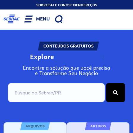
SOBRE
FALE CONOSCO
ENDEREÇOS
MENU
CONTEÚDOS GRATUITOS
Explore
N
o
s
s
o
s
A
Encontre a solução que você precisa
e Transforme Seu Negócio
ARQUIVOS
ARTIGOS