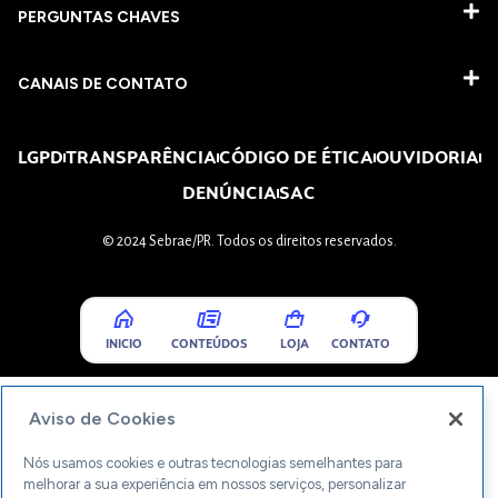
PERGUNTAS CHAVES​
CANAIS DE CONTATO
LGPD
TRANSPARÊNCIA
CÓDIGO DE ÉTICA
OUVIDORIA
DENÚNCIA
SAC
© 2024 Sebrae/PR. Todos os direitos reservados.
INICIO
CONTEÚDOS
LOJA
CONTATO
Aviso de Cookies
Nós usamos cookies e outras tecnologias semelhantes para
melhorar a sua experiência em nossos serviços, personalizar