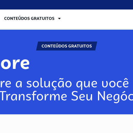
CONTEÚDOS GRATUITOS
CONTEÚDOS GRATUITOS
lore
re a solução que você 
 Transforme Seu Negóc