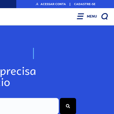
ACESSAR CONTA
|
CADASTRE-SE
MENU
N
o
s
s
o
s
A
r
precisa
io