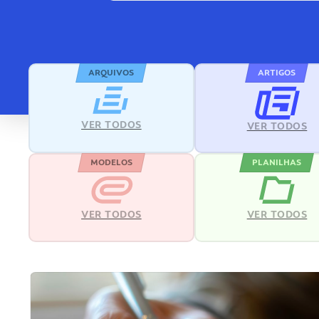
ARQUIVOS
ARTIGOS
VER TODOS
VER TODOS
MODELOS
PLANILHAS
VER TODOS
VER TODOS