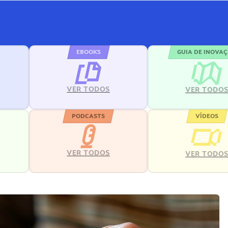
EBOOKS
GUIA DE INOVA
VER TODOS
VER TODO
PODCASTS
VÍDEOS
VER TODOS
VER TODO