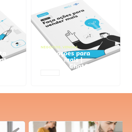
NEGÓCIOS
,
VENDAS
ta
Faça ações para
pts
vender mais |
Prompts ChatGPT
ACESSAR