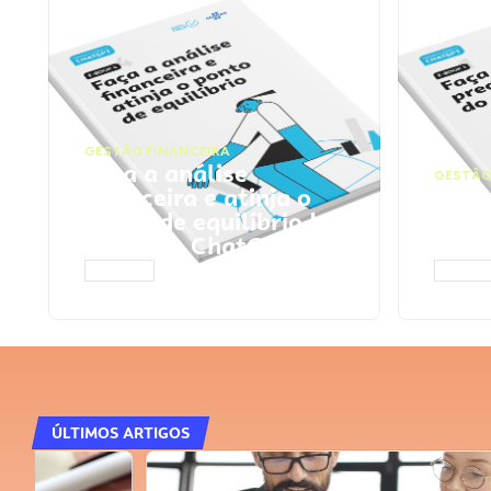
GESTÃO FINANCEIRA
Faça a análise
GESTÃO
financeira e atinja o
Faça
ponto de equilíbrio |
seu 
Prompts ChatGPT
Cha
ACESSAR
ACESS
ÚLTIMOS ARTIGOS