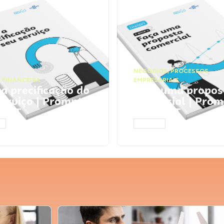
NEGÓCIOS
,
PROCESSOS
 FINANCEIRA
EMPRESARIAIS
 a precificação do
Faça uma propos
serviço | Prompts
comercial | Prom
tGPT
ChatGPT
AR
ACESSAR