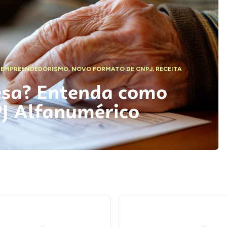
,
EMPREENDEDORISMO
,
NOVO FORMATO DE CNPJ
,
RECEITA
esa? Entenda como
PJ Alfanumérico