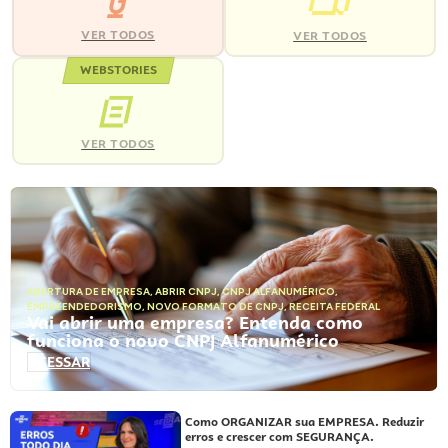
VER TODOS
VER TODOS
WEBSTORIES
VER TODOS
ABERTURA DE EMPRESA
,
ABRIR CNPJ
,
CNPJ ALFANUMÉRICO
,
EMPREENDEDORISMO
,
NOVO FORMATO DE CNPJ
,
RECEITA FEDERAL
Vai abrir uma empresa? Entenda como
funciona o novo CNPJ Alfanumérico
ACESSAR
Como ORGANIZAR sua EMPRESA. Reduzir
erros e crescer com SEGURANÇA.