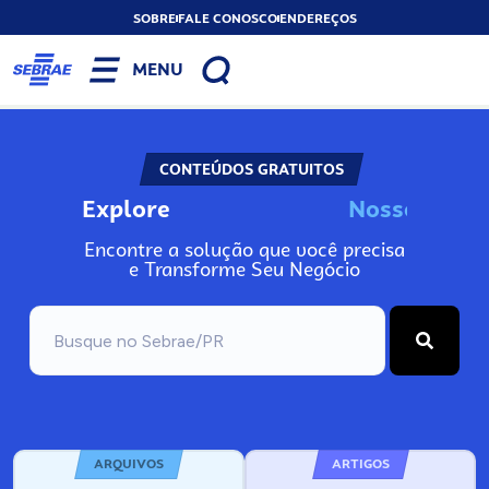
SOBRE
FALE CONOSCO
ENDEREÇOS
MENU
CONTEÚDOS GRATUITOS
Explore
N
o
s
s
o
s
A
I
n
Encontre a solução que você precisa
e Transforme Seu Negócio
ARQUIVOS
ARTIGOS