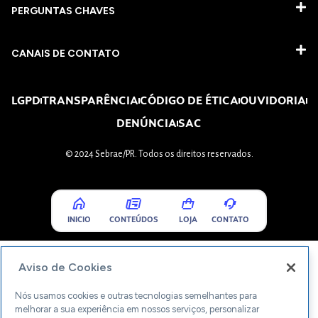
PERGUNTAS CHAVES​
CANAIS DE CONTATO
LGPD
TRANSPARÊNCIA
CÓDIGO DE ÉTICA
OUVIDORIA
DENÚNCIA
SAC
© 2024 Sebrae/PR. Todos os direitos reservados.
INICIO
CONTEÚDOS
LOJA
CONTATO
Aviso de Cookies
Nós usamos cookies e outras tecnologias semelhantes para
melhorar a sua experiência em nossos serviços, personalizar