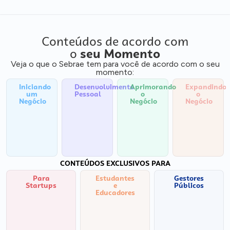
Conteúdos de acordo com
o
seu Momento
Veja o que o Sebrae tem para você de acordo com o seu
momento:
Iniciando
Desenvolvimento
Aprimorando
Expandindo
um
Pessoal
o
o
Negócio
Negócio
Negócio
CONTEÚDOS EXCLUSIVOS PARA
Para
Estudantes
Gestores
Startups
e
Públicos
Educadores