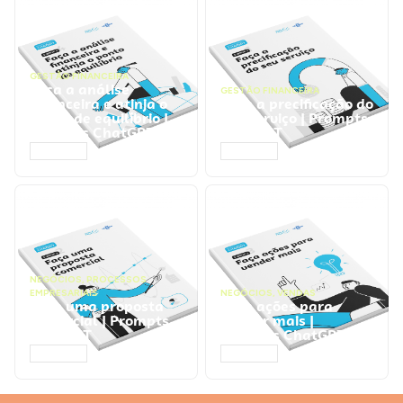
GESTÃO FINANCEIRA
Faça a análise
GESTÃO FINANCEIRA
financeira e atinja o
Faça a precificação do
ponto de equilíbrio |
seu serviço | Prompts
Prompts ChatGPT
ChatGPT
ACESSAR
ACESSAR
NEGÓCIOS
,
PROCESSOS
EMPRESARIAIS
NEGÓCIOS
,
VENDAS
Faça uma proposta
Faça ações para
comercial | Prompts
vender mais |
ChatGPT
Prompts ChatGPT
ACESSAR
ACESSAR