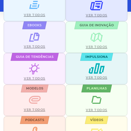
VER TODOS
VER TODOS
EBOOKS
GUIA DE INOVAÇÃO
VER TODOS
VER TODOS
GUIA DE TENDÊNCIAS
IMPULSIONA
VER TODOS
VER TODOS
MODELOS
PLANILHAS
VER TODOS
VER TODOS
PODCASTS
VÍDEOS