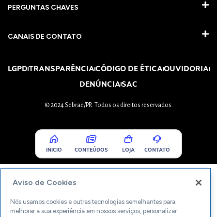
PERGUNTAS CHAVES​
CANAIS DE CONTATO
LGPD
TRANSPARÊNCIA
CÓDIGO DE ÉTICA
OUVIDORIA
DENÚNCIA
SAC
© 2024 Sebrae/PR. Todos os direitos reservados.
INICIO
CONTEÚDOS
LOJA
CONTATO
Aviso de Cookies
Nós usamos cookies e outras tecnologias semelhantes para
melhorar a sua experiência em nossos serviços, personalizar