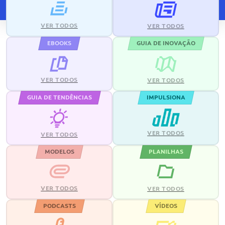
VER TODOS
VER TODOS
EBOOKS
GUIA DE INOVAÇÃO
VER TODOS
VER TODOS
GUIA DE TENDÊNCIAS
IMPULSIONA
VER TODOS
VER TODOS
MODELOS
PLANILHAS
VER TODOS
VER TODOS
PODCASTS
VÍDEOS