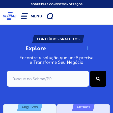
SOBRE
FALE CONOSCO
ENDEREÇOS
MENU
CONTEÚDOS GRATUITOS
Explore
N
o
s
s
o
s
A
Encontre a solução que você precisa
e Transforme Seu Negócio
ARQUIVOS
ARTIGOS