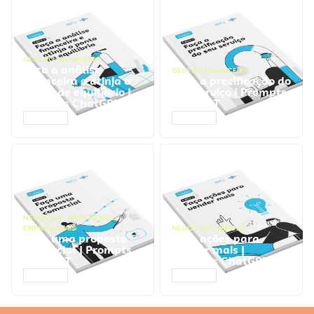
GESTÃO FINANCEIRA
Faça a análise
GESTÃO FINANCEIRA
financeira e atinja o
Faça a precificação do
ponto de equilíbrio |
seu serviço | Prompts
Prompts ChatGPT
ChatGPT
ACESSAR
ACESSAR
NEGÓCIOS
,
PROCESSOS
EMPRESARIAIS
NEGÓCIOS
,
VENDAS
Faça uma proposta
Faça ações para
comercial | Prompts
vender mais |
ChatGPT
Prompts ChatGPT
ACESSAR
ACESSAR