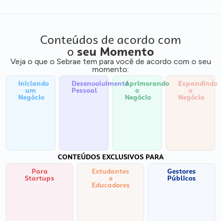
Conteúdos de acordo com
o
seu Momento
Veja o que o Sebrae tem para você de acordo com o seu
momento:
Iniciando
Desenvolvimento
Aprimorando
Expandindo
um
Pessoal
o
o
Negócio
Negócio
Negócio
CONTEÚDOS EXCLUSIVOS PARA
Para
Estudantes
Gestores
Startups
e
Públicos
Educadores