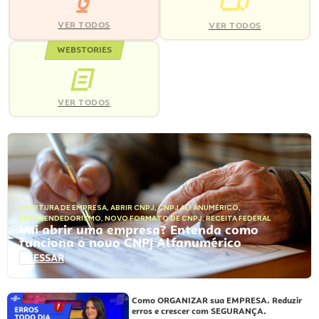
VER TODOS
VER TODOS
WEBSTORIES
VER TODOS
ABERTURA DE EMPRESA
,
ABRIR CNPJ
,
CNPJ ALFANUMÉRICO
,
EMPREENDEDORISMO
,
NOVO FORMATO DE CNPJ
,
RECEITA FEDERAL
Vai abrir uma empresa? Entenda como
funciona o novo CNPJ Alfanumérico
ACESSAR
Como ORGANIZAR sua EMPRESA. Reduzir
erros e crescer com SEGURANÇA.