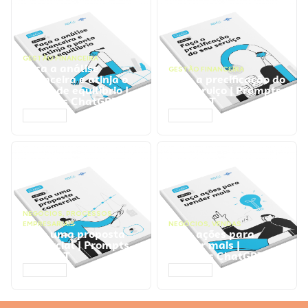
GESTÃO FINANCEIRA
Faça a análise
GESTÃO FINANCEIRA
financeira e atinja o
Faça a precificação do
ponto de equilíbrio |
seu serviço | Prompts
Prompts ChatGPT
ChatGPT
ACESSAR
ACESSAR
NEGÓCIOS
,
PROCESSOS
EMPRESARIAIS
NEGÓCIOS
,
VENDAS
Faça uma proposta
Faça ações para
comercial | Prompts
vender mais |
ChatGPT
Prompts ChatGPT
ACESSAR
ACESSAR