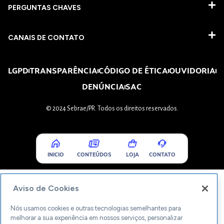
PERGUNTAS CHAVES​
CANAIS DE CONTATO
LGPD
TRANSPARÊNCIA
CÓDIGO DE ÉTICA
OUVIDORIA
DENÚNCIA
SAC
© 2024 Sebrae/PR. Todos os direitos reservados.
INICIO
CONTEÚDOS
LOJA
CONTATO
Aviso de Cookies
Nós usamos cookies e outras tecnologias semelhantes para
melhorar a sua experiência em nossos serviços, personalizar