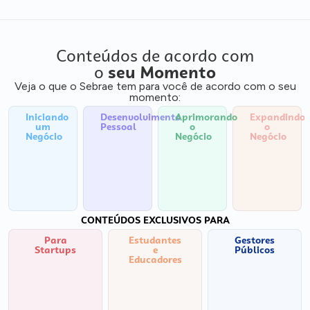
Conteúdos de acordo com
o
seu Momento
Veja o que o Sebrae tem para você de acordo com o seu
momento:
Iniciando
Desenvolvimento
Aprimorando
Expandindo
um
Pessoal
o
o
Negócio
Negócio
Negócio
CONTEÚDOS EXCLUSIVOS PARA
Para
Estudantes
Gestores
Startups
e
Públicos
Educadores