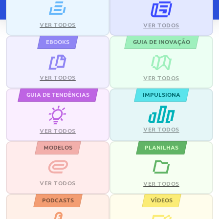
VER TODOS
VER TODOS
EBOOKS
GUIA DE INOVAÇÃO
VER TODOS
VER TODOS
GUIA DE TENDÊNCIAS
IMPULSIONA
VER TODOS
VER TODOS
MODELOS
PLANILHAS
VER TODOS
VER TODOS
PODCASTS
VÍDEOS