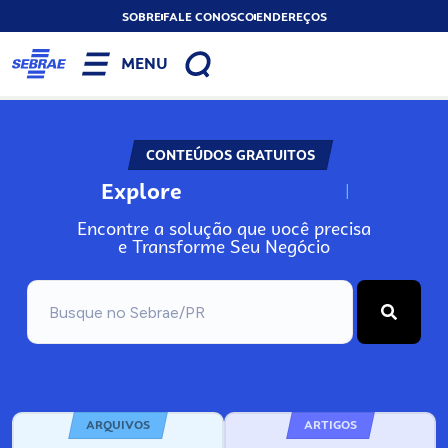
SOBRE
FALE CONOSCO
ENDEREÇOS
MENU
CONTEÚDOS GRATUITOS
Explore
N
o
s
s
o
s
A
r
Encontre a solução que você precisa
e Transforme Seu Negócio
ARQUIVOS
ARTIGOS