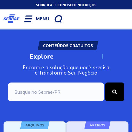
SOBRE
FALE CONOSCO
ENDEREÇOS
MENU
CONTEÚDOS GRATUITOS
Explore
N
o
s
s
o
s
A
Encontre a solução que você precisa
e Transforme Seu Negócio
ARQUIVOS
ARTIGOS