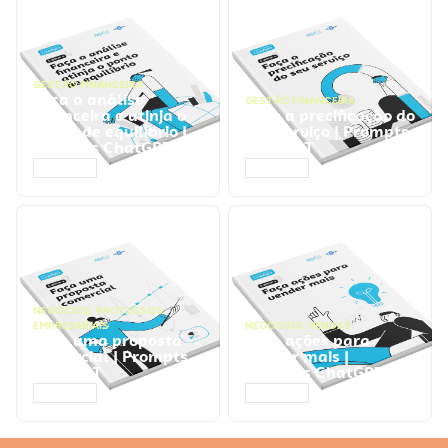
GESTÃO FINANCEIRA
Faça a análise
GESTÃO FINANCEIRA
financeira e atinja o
Faça a precificação do
ponto de equilíbrio |
seu serviço | Prompts
Prompts ChatGPT
ChatGPT
ACESSAR
ACESSAR
NEGÓCIOS
,
PROCESSOS
EMPRESARIAIS
NEGÓCIOS
,
VENDAS
Faça uma proposta
Faça ações para
comercial | Prompts
vender mais |
ChatGPT
Prompts ChatGPT
ACESSAR
ACESSAR