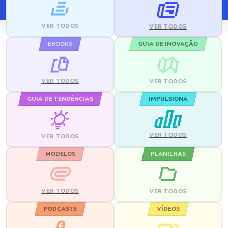
VER TODOS
VER TODOS
EBOOKS
GUIA DE INOVAÇÃO
VER TODOS
VER TODOS
GUIA DE TENDÊNCIAS
IMPULSIONA
VER TODOS
VER TODOS
MODELOS
PLANILHAS
VER TODOS
VER TODOS
PODCASTS
VÍDEOS