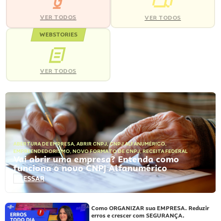
VER TODOS
VER TODOS
WEBSTORIES
VER TODOS
ABERTURA DE EMPRESA
,
ABRIR CNPJ
,
CNPJ ALFANUMÉRICO
,
EMPREENDEDORISMO
,
NOVO FORMATO DE CNPJ
,
RECEITA FEDERAL
Vai abrir uma empresa? Entenda como
funciona o novo CNPJ Alfanumérico
ACESSAR
Como ORGANIZAR sua EMPRESA. Reduzir
erros e crescer com SEGURANÇA.