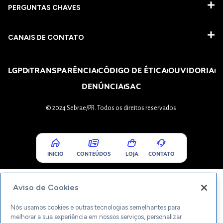
PERGUNTAS CHAVES​
CANAIS DE CONTATO
LGPD
TRANSPARÊNCIA
CÓDIGO DE ÉTICA
OUVIDORIA
DENÚNCIA
SAC
© 2024 Sebrae/PR. Todos os direitos reservados.
INICIO
CONTEÚDOS
LOJA
CONTATO
Aviso de Cookies
Nós usamos cookies e outras tecnologias semelhantes para
melhorar a sua experiência em nossos serviços, personalizar