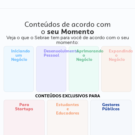
Conteúdos de acordo com
o
seu Momento
Veja o que o Sebrae tem para você de acordo com o seu
momento:
Iniciando
Desenvolvimento
Aprimorando
Expandindo
um
Pessoal
o
o
Negócio
Negócio
Negócio
CONTEÚDOS EXCLUSIVOS PARA
Para
Estudantes
Gestores
Startups
e
Públicos
Educadores