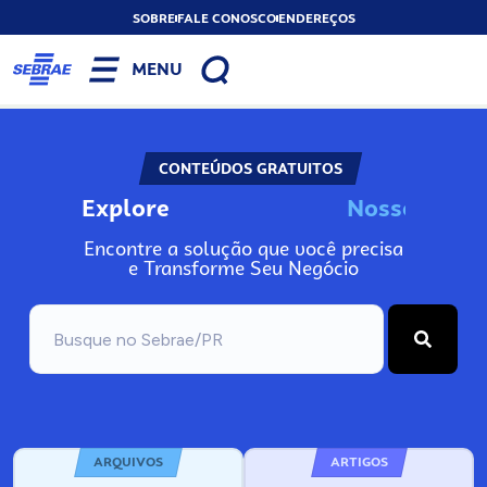
SOBRE
FALE CONOSCO
ENDEREÇOS
MENU
CONTEÚDOS GRATUITOS
Explore
N
o
s
s
o
s
A
Encontre a solução que você precisa
e Transforme Seu Negócio
ARQUIVOS
ARTIGOS