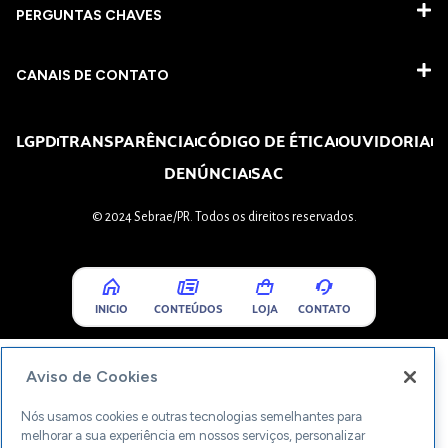
PERGUNTAS CHAVES​
CANAIS DE CONTATO
LGPD
TRANSPARÊNCIA
CÓDIGO DE ÉTICA
OUVIDORIA
DENÚNCIA
SAC
© 2024 Sebrae/PR. Todos os direitos reservados.
INICIO
CONTEÚDOS
LOJA
CONTATO
Aviso de Cookies
Nós usamos cookies e outras tecnologias semelhantes para
melhorar a sua experiência em nossos serviços, personalizar