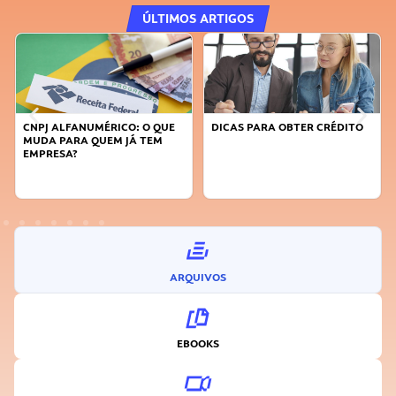
ÚLTIMOS ARTIGOS
CNPJ ALFANUMÉRICO: O QUE
DICAS PARA OBTER CRÉDITO
FAÇA
MUDA PARA QUEM JÁ TEM
SUST
EMPRESA?
INO
ARQUIVOS
EBOOKS