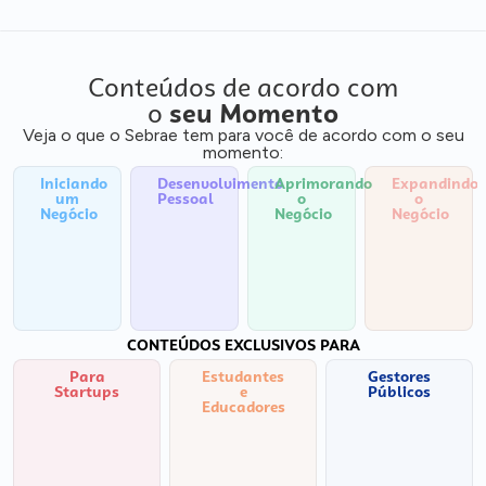
Conteúdos de acordo com
o
seu Momento
Veja o que o Sebrae tem para você de acordo com o seu
momento:
Iniciando
Desenvolvimento
Aprimorando
Expandindo
um
Pessoal
o
o
Negócio
Negócio
Negócio
CONTEÚDOS EXCLUSIVOS PARA
Para
Estudantes
Gestores
Startups
e
Públicos
Educadores