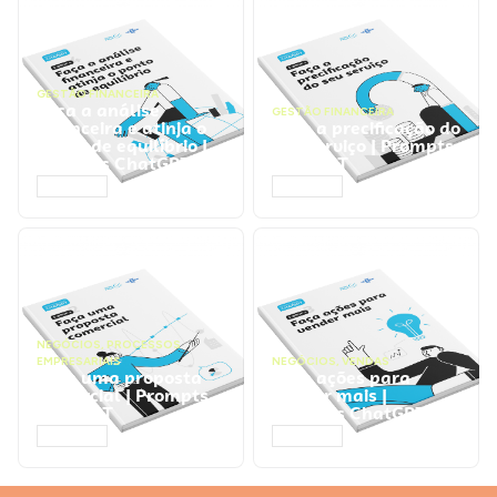
GESTÃO FINANCEIRA
Faça a análise
GESTÃO FINANCEIRA
financeira e atinja o
Faça a precificação do
ponto de equilíbrio |
seu serviço | Prompts
Prompts ChatGPT
ChatGPT
ACESSAR
ACESSAR
NEGÓCIOS
,
PROCESSOS
EMPRESARIAIS
NEGÓCIOS
,
VENDAS
Faça uma proposta
Faça ações para
comercial | Prompts
vender mais |
ChatGPT
Prompts ChatGPT
ACESSAR
ACESSAR