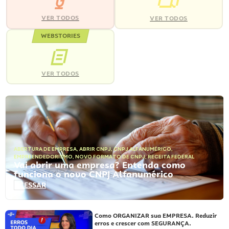
VER TODOS
VER TODOS
WEBSTORIES
VER TODOS
ABERTURA DE EMPRESA
,
ABRIR CNPJ
,
CNPJ ALFANUMÉRICO
,
EMPREENDEDORISMO
,
NOVO FORMATO DE CNPJ
,
RECEITA FEDERAL
Vai abrir uma empresa? Entenda como
funciona o novo CNPJ Alfanumérico
ACESSAR
Como ORGANIZAR sua EMPRESA. Reduzir
erros e crescer com SEGURANÇA.