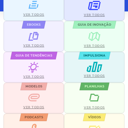
VER TODOS
VER TODOS
EBOOKS
GUIA DE INOVAÇÃO
VER TODOS
VER TODOS
GUIA DE TENDÊNCIAS
IMPULSIONA
VER TODOS
VER TODOS
MODELOS
PLANILHAS
VER TODOS
VER TODOS
PODCASTS
VÍDEOS