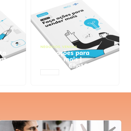
NEGÓCIOS
,
VENDAS
ta
Faça ações para
pts
vender mais |
Prompts ChatGPT
ACESSAR