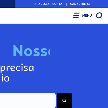
ACESSAR CONTA
|
CADASTRE-SE
MENU
o
s
s
o
s
I
n
f
N
precisa
io