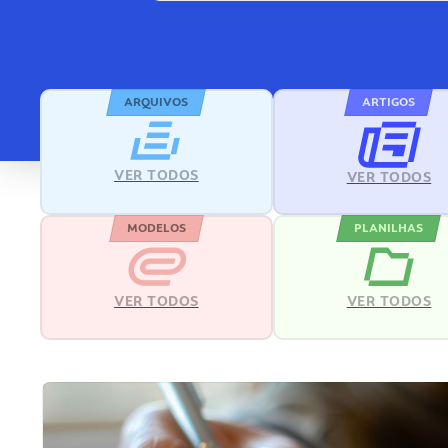
ARQUIVOS
ARTIGOS
VER TODOS
VER TODOS
MODELOS
PLANILHAS
VER TODOS
VER TODOS