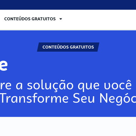
CONTEÚDOS GRATUITOS
CONTEÚDOS GRATUITOS
lore
re a solução que você 
 Transforme Seu Negóc