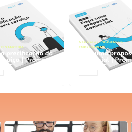
NEGÓCIOS
,
PROCESSOS
 FINANCEIRA
EMPRESARIAIS
 a precificação do
Faça uma propos
serviço | Prompts
comercial | Prom
tGPT
ChatGPT
AR
ACESSAR