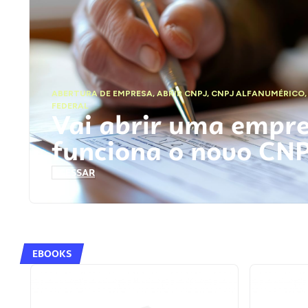
ABERTURA DE EMPRESA
,
ABRIR CNPJ
,
CNPJ ALFANUMÉRICO
FEDERAL
Vai abrir uma empr
funciona o novo CN
ACESSAR
EBOOKS