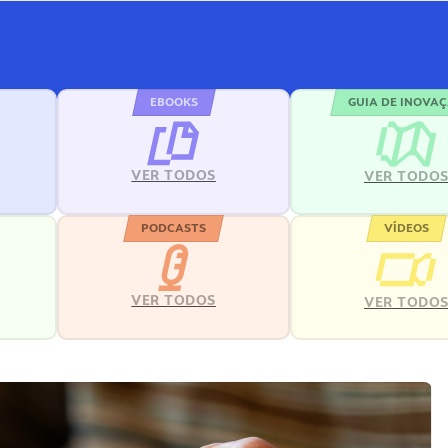
EBOOKS
GUIA DE INOVA
VER TODOS
VER TODO
PODCASTS
VÍDEOS
VER TODOS
VER TODO