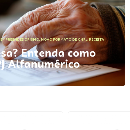
,
EMPREENDEDORISMO
,
NOVO FORMATO DE CNPJ
,
RECEITA
esa? Entenda como
PJ Alfanumérico