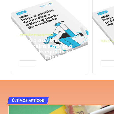
GESTÃO FINANCEIRA
Faça a análise
GESTÃO
financeira e atinja o
Faça
ponto de equilíbrio |
seu 
Prompts ChatGPT
Cha
ACESSAR
ACESS
ÚLTIMOS ARTIGOS