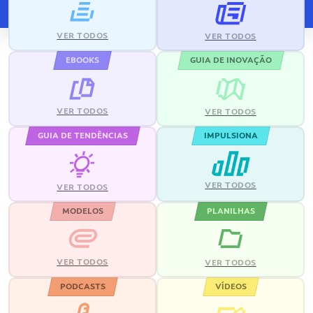
VER TODOS
VER TODOS
EBOOKS
GUIA DE INOVAÇÃO
VER TODOS
VER TODOS
GUIA DE TENDÊNCIAS
IMPULSIONA
VER TODOS
VER TODOS
MODELOS
PLANILHAS
VER TODOS
VER TODOS
PODCASTS
VÍDEOS