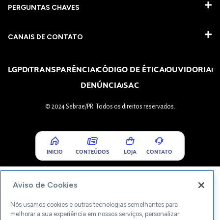
PERGUNTAS CHAVES​
CANAIS DE CONTATO
LGPD
TRANSPARÊNCIA
CÓDIGO DE ÉTICA
OUVIDORIA
DENÚNCIA
SAC
© 2024 Sebrae/PR. Todos os direitos reservados.
INICIO
CONTEÚDOS
LOJA
CONTATO
Aviso de Cookies
Nós usamos cookies e outras tecnologias semelhantes para
melhorar a sua experiência em nossos serviços, personalizar