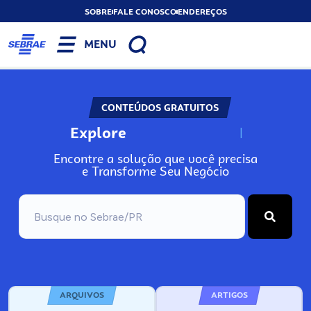
SOBRE
FALE CONOSCO
ENDEREÇOS
MENU
CONTEÚDOS GRATUITOS
Explore
N
o
s
s
o
s
A
Encontre a solução que você precisa
e Transforme Seu Negócio
ARQUIVOS
ARTIGOS