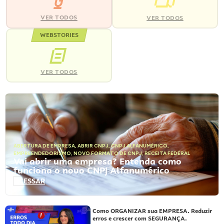
VER TODOS
VER TODOS
WEBSTORIES
VER TODOS
ABERTURA DE EMPRESA
,
ABRIR CNPJ
,
CNPJ ALFANUMÉRICO
,
EMPREENDEDORISMO
,
NOVO FORMATO DE CNPJ
,
RECEITA FEDERAL
Vai abrir uma empresa? Entenda como
funciona o novo CNPJ Alfanumérico
ACESSAR
Como ORGANIZAR sua EMPRESA. Reduzir
erros e crescer com SEGURANÇA.