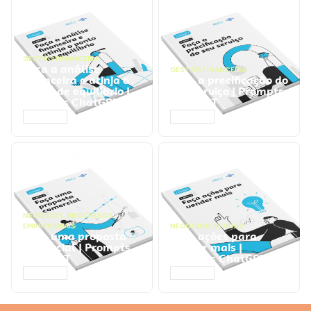
GESTÃO FINANCEIRA
Faça a análise
GESTÃO FINANCEIRA
financeira e atinja o
Faça a precificação do
ponto de equilíbrio |
seu serviço | Prompts
Prompts ChatGPT
ChatGPT
ACESSAR
ACESSAR
NEGÓCIOS
,
PROCESSOS
EMPRESARIAIS
NEGÓCIOS
,
VENDAS
Faça uma proposta
Faça ações para
comercial | Prompts
vender mais |
ChatGPT
Prompts ChatGPT
ACESSAR
ACESSAR