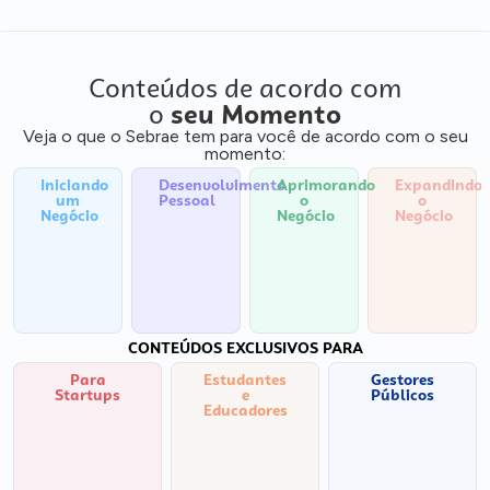
Conteúdos de acordo com
o
seu Momento
Veja o que o Sebrae tem para você de acordo com o seu
momento:
Iniciando
Desenvolvimento
Aprimorando
Expandindo
um
Pessoal
o
o
Negócio
Negócio
Negócio
CONTEÚDOS EXCLUSIVOS PARA
Para
Estudantes
Gestores
Startups
e
Públicos
Educadores