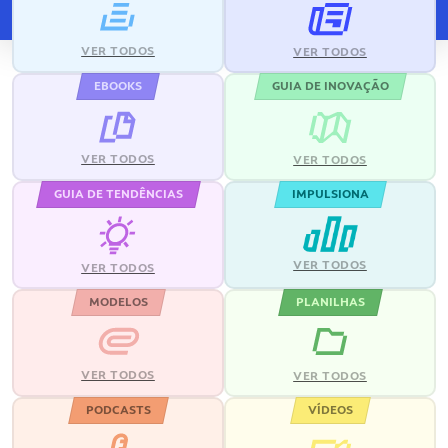
VER TODOS
VER TODOS
EBOOKS
GUIA DE INOVAÇÃO
VER TODOS
VER TODOS
GUIA DE TENDÊNCIAS
IMPULSIONA
VER TODOS
VER TODOS
MODELOS
PLANILHAS
VER TODOS
VER TODOS
PODCASTS
VÍDEOS