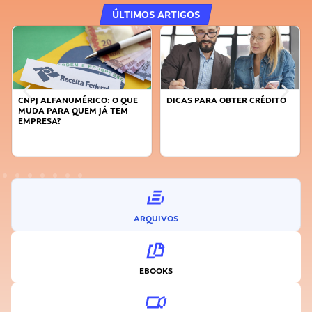
ÚLTIMOS ARTIGOS
 QUE
DICAS PARA OBTER CRÉDITO
FAÇA A DIFERENÇA: SEJA
EM
SUSTENTÁVEL, SEJA
INOVADOR
ARQUIVOS
EBOOKS