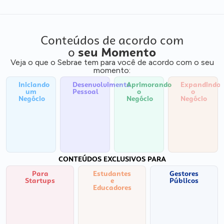
Conteúdos de acordo com
o
seu Momento
Veja o que o Sebrae tem para você de acordo com o seu
momento:
Iniciando
Desenvolvimento
Aprimorando
Expandindo
um
Pessoal
o
o
Negócio
Negócio
Negócio
CONTEÚDOS EXCLUSIVOS PARA
Para
Estudantes
Gestores
Startups
e
Públicos
Educadores