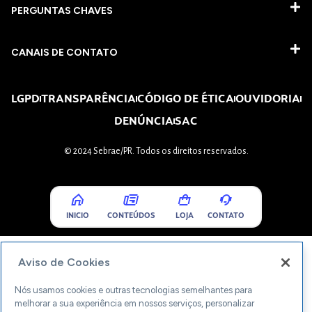
PERGUNTAS CHAVES​
CANAIS DE CONTATO
LGPD
TRANSPARÊNCIA
CÓDIGO DE ÉTICA
OUVIDORIA
DENÚNCIA
SAC
© 2024 Sebrae/PR. Todos os direitos reservados.
INICIO
CONTEÚDOS
LOJA
CONTATO
Aviso de Cookies
Nós usamos cookies e outras tecnologias semelhantes para
melhorar a sua experiência em nossos serviços, personalizar