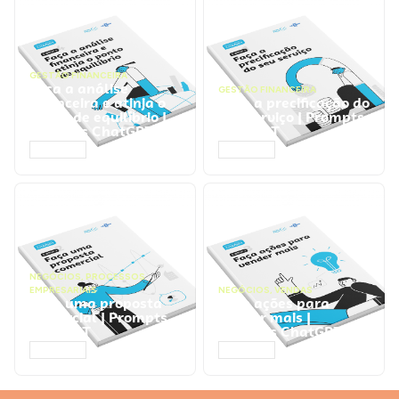
GESTÃO FINANCEIRA
Faça a análise
GESTÃO FINANCEIRA
financeira e atinja o
Faça a precificação do
ponto de equilíbrio |
seu serviço | Prompts
Prompts ChatGPT
ChatGPT
ACESSAR
ACESSAR
NEGÓCIOS
,
PROCESSOS
EMPRESARIAIS
NEGÓCIOS
,
VENDAS
Faça uma proposta
Faça ações para
comercial | Prompts
vender mais |
ChatGPT
Prompts ChatGPT
ACESSAR
ACESSAR