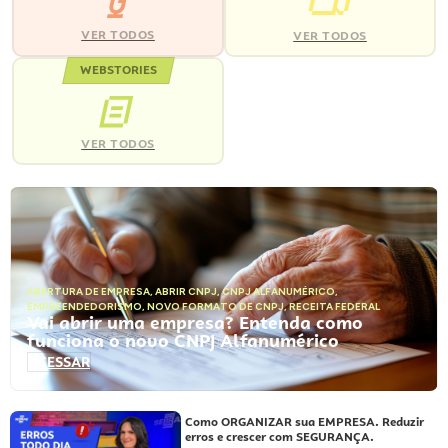
VER TODOS
VER TODOS
WEBSTORIES
VER TODOS
ABERTURA DE EMPRESA
,
ABRIR CNPJ
,
CNPJ ALFANUMÉRICO
,
EMPREENDEDORISMO
,
NOVO FORMATO DE CNPJ
,
RECEITA FEDERAL
Vai abrir uma empresa? Entenda como
funciona o novo CNPJ Alfanumérico
ACESSAR
Como ORGANIZAR sua EMPRESA. Reduzir
erros e crescer com SEGURANÇA.