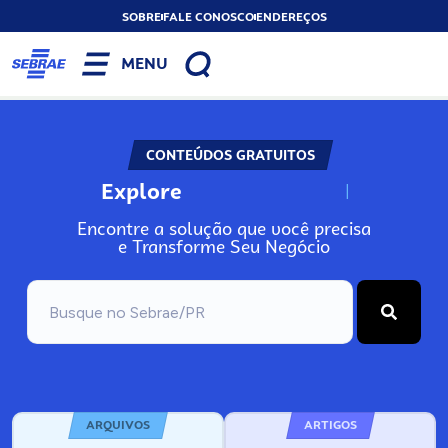
SOBRE
FALE CONOSCO
ENDEREÇOS
MENU
CONTEÚDOS GRATUITOS
Explore
N
o
s
s
o
s
A
Encontre a solução que você precisa
e Transforme Seu Negócio
ARQUIVOS
ARTIGOS