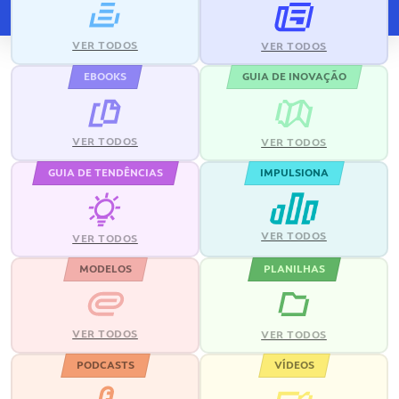
VER TODOS
VER TODOS
EBOOKS
GUIA DE INOVAÇÃO
VER TODOS
VER TODOS
GUIA DE TENDÊNCIAS
IMPULSIONA
VER TODOS
VER TODOS
MODELOS
PLANILHAS
VER TODOS
VER TODOS
PODCASTS
VÍDEOS