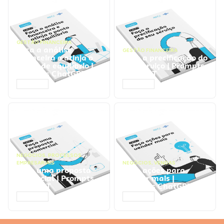
GESTÃO FINANCEIRA
Faça a análise
GESTÃO FINANCEIRA
financeira e atinja o
Faça a precificação do
ponto de equilíbrio |
seu serviço | Prompts
Prompts ChatGPT
ChatGPT
ACESSAR
ACESSAR
NEGÓCIOS
,
PROCESSOS
EMPRESARIAIS
NEGÓCIOS
,
VENDAS
Faça uma proposta
Faça ações para
comercial | Prompts
vender mais |
ChatGPT
Prompts ChatGPT
ACESSAR
ACESSAR