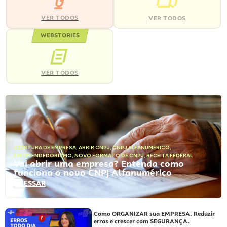
VER TODOS
VER TODOS
WEBSTORIES
VER TODOS
ABERTURA DE EMPRESA
,
ABRIR CNPJ
,
CNPJ ALFANUMÉRICO
,
EMPREENDEDORISMO
,
NOVO FORMATO DE CNPJ
,
RECEITA FEDERAL
Vai abrir uma empresa? Entenda como
funciona o novo CNPJ Alfanumérico
ACESSAR
Como ORGANIZAR sua EMPRESA. Reduzir
erros e crescer com SEGURANÇA.