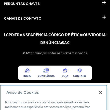
PERGUNTAS CHAVES​
CANAIS DE CONTATO
LGPD
TRANSPARÊNCIA
CÓDIGO DE ÉTICA
OUVIDORIA
DENÚNCIA
SAC
© 2024 Sebrae/PR. Todos os direitos reservados.
INICIO
CONTEÚDOS
LOJA
CONTATO
Aviso de Cookies
Nós usamos cookies e outras tecnologias semelhantes para
melhorar a sua experiência em nossos serviços, personalizar