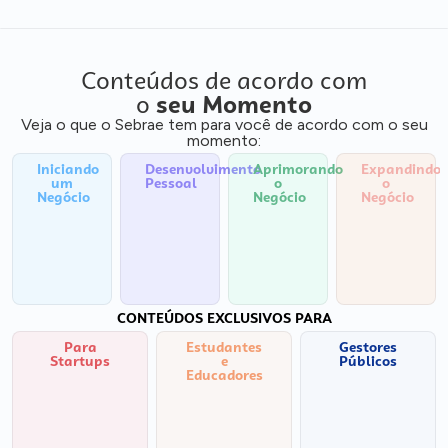
Conteúdos de acordo com
o
seu Momento
Veja o que o Sebrae tem para você de acordo com o seu
momento:
Iniciando
Desenvolvimento
Aprimorando
Expandindo
um
Pessoal
o
o
Negócio
Negócio
Negócio
CONTEÚDOS EXCLUSIVOS PARA
Para
Estudantes
Gestores
Startups
e
Públicos
Educadores