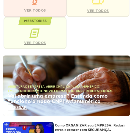
VER TODOS
VER TODOS
WEBSTORIES
VER TODOS
ABERTURA DE EMPRESA
,
ABRIR CNPJ
,
CNPJ ALFANUMÉRICO
,
EMPREENDEDORISMO
,
NOVO FORMATO DE CNPJ
,
RECEITA FEDERAL
Vai abrir uma empresa? Entenda como
funciona o novo CNPJ Alfanumérico
ACESSAR
Como ORGANIZAR sua EMPRESA. Reduzir
erros e crescer com SEGURANÇA.