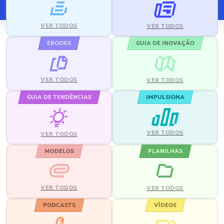
VER TODOS
VER TODOS
EBOOKS
GUIA DE INOVAÇÃO
VER TODOS
VER TODOS
GUIA DE TENDÊNCIAS
IMPULSIONA
VER TODOS
VER TODOS
MODELOS
PLANILHAS
VER TODOS
VER TODOS
PODCASTS
VÍDEOS