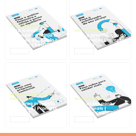
GESTÃO FINANCEIRA
Faça a análise
GESTÃO FINANCEIRA
financeira e atinja o
Faça a precificação do
ponto de equilíbrio |
seu serviço | Prompts
Prompts ChatGPT
ChatGPT
ACESSAR
ACESSAR
NEGÓCIOS
,
PROCESSOS
EMPRESARIAIS
NEGÓCIOS
,
VENDAS
Faça uma proposta
Faça ações para
comercial | Prompts
vender mais |
ChatGPT
Prompts ChatGPT
ACESSAR
ACESSAR