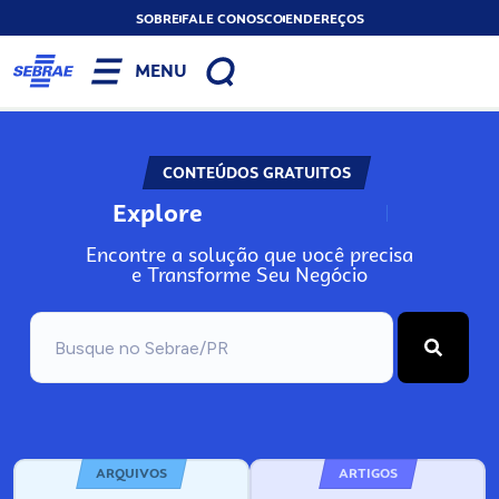
SOBRE
FALE CONOSCO
ENDEREÇOS
MENU
CONTEÚDOS GRATUITOS
Explore
N
o
s
s
o
s
A
Encontre a solução que você precisa
e Transforme Seu Negócio
ARQUIVOS
ARTIGOS