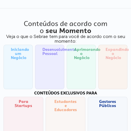
Conteúdos de acordo com
o
seu Momento
Veja o que o Sebrae tem para você de acordo com o seu
momento:
Iniciando
Desenvolvimento
Aprimorando
Expandindo
um
Pessoal
o
o
Negócio
Negócio
Negócio
CONTEÚDOS EXCLUSIVOS PARA
Para
Estudantes
Gestores
Startups
e
Públicos
Educadores