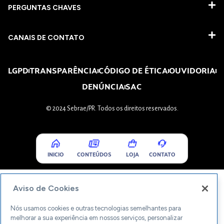
PERGUNTAS CHAVES​
CANAIS DE CONTATO
LGPD
TRANSPARÊNCIA
CÓDIGO DE ÉTICA
OUVIDORIA
DENÚNCIA
SAC
© 2024 Sebrae/PR. Todos os direitos reservados.
INICIO
CONTEÚDOS
LOJA
CONTATO
Aviso de Cookies
Nós usamos cookies e outras tecnologias semelhantes para
melhorar a sua experiência em nossos serviços, personalizar