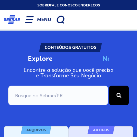
SOBRE
FALE CONOSCO
ENDEREÇOS
MENU
CONTEÚDOS GRATUITOS
Explore
N
o
s
s
o
s
A
Encontre a solução que você precisa
e Transforme Seu Negócio
ARQUIVOS
ARTIGOS