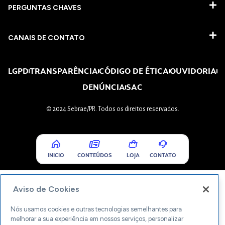
PERGUNTAS CHAVES​
CANAIS DE CONTATO
LGPD
TRANSPARÊNCIA
CÓDIGO DE ÉTICA
OUVIDORIA
DENÚNCIA
SAC
© 2024 Sebrae/PR. Todos os direitos reservados.
INICIO
CONTEÚDOS
LOJA
CONTATO
Aviso de Cookies
Nós usamos cookies e outras tecnologias semelhantes para
melhorar a sua experiência em nossos serviços, personalizar