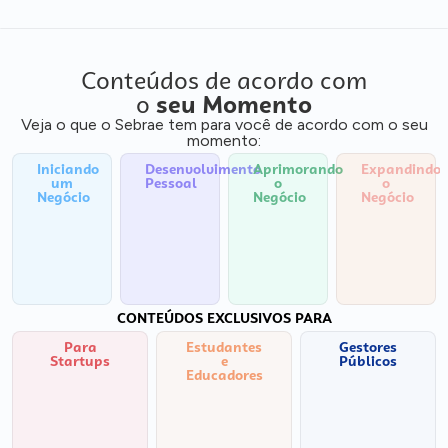
Conteúdos de acordo com
o
seu Momento
Veja o que o Sebrae tem para você de acordo com o seu
momento:
Iniciando
Desenvolvimento
Aprimorando
Expandindo
um
Pessoal
o
o
Negócio
Negócio
Negócio
CONTEÚDOS EXCLUSIVOS PARA
Para
Estudantes
Gestores
Startups
e
Públicos
Educadores