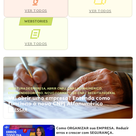
VER TODOS
VER TODOS
WEBSTORIES
VER TODOS
ABERTURA DE EMPRESA
,
ABRIR CNPJ
,
CNPJ ALFANUMÉRICO
,
EMPREENDEDORISMO
,
NOVO FORMATO DE CNPJ
,
RECEITA FEDERAL
Vai abrir uma empresa? Entenda como
funciona o novo CNPJ Alfanumérico
ACESSAR
Como ORGANIZAR sua EMPRESA. Reduzir
erros e crescer com SEGURANÇA.