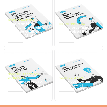
GESTÃO FINANCEIRA
Faça a análise
GESTÃO FINANCEIRA
financeira e atinja o
Faça a precificação do
ponto de equilíbrio |
seu serviço | Prompts
Prompts ChatGPT
ChatGPT
ACESSAR
ACESSAR
NEGÓCIOS
,
PROCESSOS
EMPRESARIAIS
NEGÓCIOS
,
VENDAS
Faça uma proposta
Faça ações para
comercial | Prompts
vender mais |
ChatGPT
Prompts ChatGPT
ACESSAR
ACESSAR