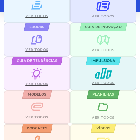
VER TODOS
VER TODOS
EBOOKS
GUIA DE INOVAÇÃO
VER TODOS
VER TODOS
GUIA DE TENDÊNCIAS
IMPULSIONA
VER TODOS
VER TODOS
MODELOS
PLANILHAS
VER TODOS
VER TODOS
PODCASTS
VÍDEOS