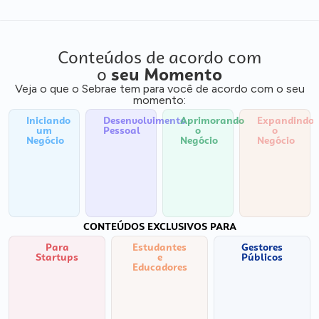
Conteúdos de acordo com
o
seu Momento
Veja o que o Sebrae tem para você de acordo com o seu
momento:
Iniciando
Desenvolvimento
Aprimorando
Expandindo
um
Pessoal
o
o
Negócio
Negócio
Negócio
CONTEÚDOS EXCLUSIVOS PARA
Para
Estudantes
Gestores
Startups
e
Públicos
Educadores