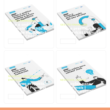
GESTÃO FINANCEIRA
Faça a análise
GESTÃO FINANCEIRA
financeira e atinja o
Faça a precificação do
ponto de equilíbrio |
seu serviço | Prompts
Prompts ChatGPT
ChatGPT
ACESSAR
ACESSAR
NEGÓCIOS
,
PROCESSOS
EMPRESARIAIS
NEGÓCIOS
,
VENDAS
Faça uma proposta
Faça ações para
comercial | Prompts
vender mais |
ChatGPT
Prompts ChatGPT
ACESSAR
ACESSAR