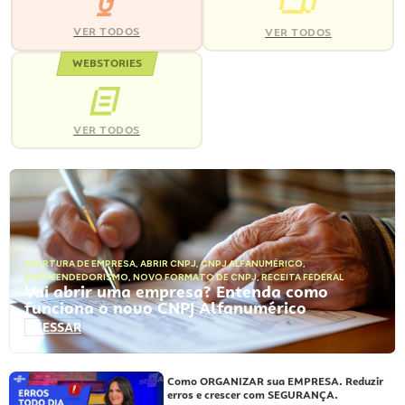
VER TODOS
VER TODOS
WEBSTORIES
VER TODOS
ABERTURA DE EMPRESA
,
ABRIR CNPJ
,
CNPJ ALFANUMÉRICO
,
EMPREENDEDORISMO
,
NOVO FORMATO DE CNPJ
,
RECEITA FEDERAL
Vai abrir uma empresa? Entenda como
funciona o novo CNPJ Alfanumérico
ACESSAR
Como ORGANIZAR sua EMPRESA. Reduzir
erros e crescer com SEGURANÇA.