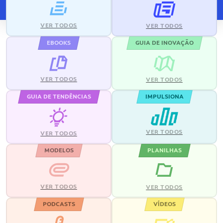
VER TODOS
VER TODOS
EBOOKS
GUIA DE INOVAÇÃO
VER TODOS
VER TODOS
GUIA DE TENDÊNCIAS
IMPULSIONA
VER TODOS
VER TODOS
MODELOS
PLANILHAS
VER TODOS
VER TODOS
PODCASTS
VÍDEOS