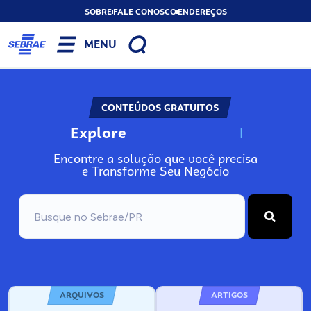
SOBRE
FALE CONOSCO
ENDEREÇOS
MENU
CONTEÚDOS GRATUITOS
Explore
N
o
s
s
o
s
A
Encontre a solução que você precisa
e Transforme Seu Negócio
ARQUIVOS
ARTIGOS