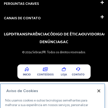
PERGUNTAS CHAVES​
CANAIS DE CONTATO
LGPD
TRANSPARÊNCIA
CÓDIGO DE ÉTICA
OUVIDORIA
DENÚNCIA
SAC
© 2024 Sebrae/PR. Todos os direitos reservados.
INICIO
CONTEÚDOS
LOJA
CONTATO
Aviso de Cookies
Nós usamos cookies e outras tecnologias semelhantes para
melhorar a sua experiência em nossos serviços, personalizar