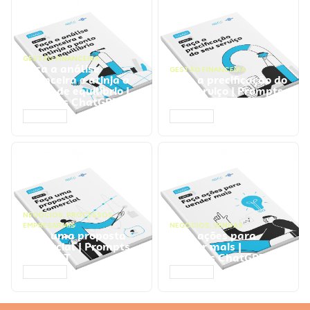
GESTÃO FINANCEIRA
Faça a análise
GESTÃO FINANCEIRA
financeira e atinja o
Faça a precificação do
ponto de equilíbrio |
seu serviço | Prompts
Prompts ChatGPT
ChatGPT
ACESSAR
ACESSAR
NEGÓCIOS
,
PROCESSOS
EMPRESARIAIS
NEGÓCIOS
,
VENDAS
Faça uma proposta
Faça ações para
comercial | Prompts
vender mais |
ChatGPT
Prompts ChatGPT
ACESSAR
ACESSAR