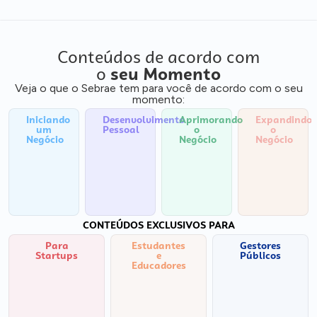
Conteúdos de acordo com
o
seu Momento
Veja o que o Sebrae tem para você de acordo com o seu
momento:
Iniciando
Desenvolvimento
Aprimorando
Expandindo
um
Pessoal
o
o
Negócio
Negócio
Negócio
CONTEÚDOS EXCLUSIVOS PARA
Para
Estudantes
Gestores
Startups
e
Públicos
Educadores