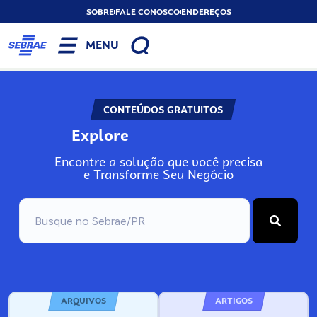
SOBRE
FALE CONOSCO
ENDEREÇOS
MENU
CONTEÚDOS GRATUITOS
Explore
N
o
s
s
o
s
A
Encontre a solução que você precisa
e Transforme Seu Negócio
ARQUIVOS
ARTIGOS