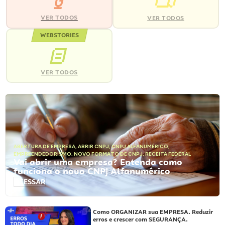
VER TODOS
VER TODOS
WEBSTORIES
VER TODOS
ABERTURA DE EMPRESA
,
ABRIR CNPJ
,
CNPJ ALFANUMÉRICO
,
EMPREENDEDORISMO
,
NOVO FORMATO DE CNPJ
,
RECEITA FEDERAL
Vai abrir uma empresa? Entenda como
funciona o novo CNPJ Alfanumérico
ACESSAR
Como ORGANIZAR sua EMPRESA. Reduzir
erros e crescer com SEGURANÇA.