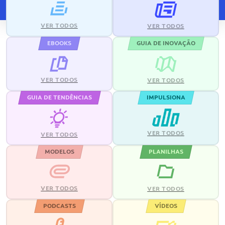
VER TODOS
VER TODOS
EBOOKS
GUIA DE INOVAÇÃO
VER TODOS
VER TODOS
GUIA DE TENDÊNCIAS
IMPULSIONA
VER TODOS
VER TODOS
MODELOS
PLANILHAS
VER TODOS
VER TODOS
PODCASTS
VÍDEOS