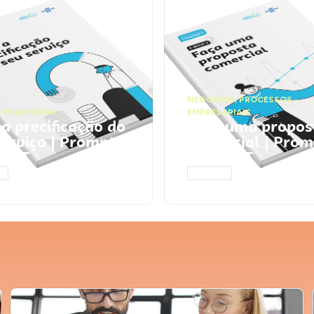
NEGÓCIOS
,
PROCESSOS
 FINANCEIRA
EMPRESARIAIS
 a precificação do
Faça uma propos
serviço | Prompts
comercial | Prom
tGPT
ChatGPT
AR
ACESSAR