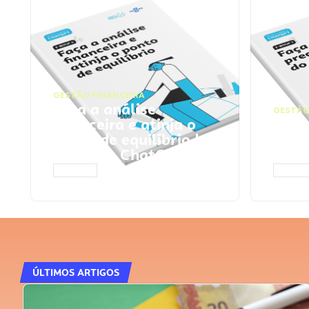
GESTÃO FINANCEIRA
Faça a análise
GESTÃO
financeira e atinja o
Faça
ponto de equilíbrio |
seu 
Prompts ChatGPT
Cha
ACESSAR
ACESS
ÚLTIMOS ARTIGOS