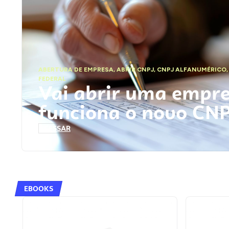
ABERTURA DE EMPRESA
,
ABRIR CNPJ
,
CNPJ ALFANUMÉRICO
FEDERAL
Vai abrir uma empr
funciona o novo CN
ACESSAR
EBOOKS