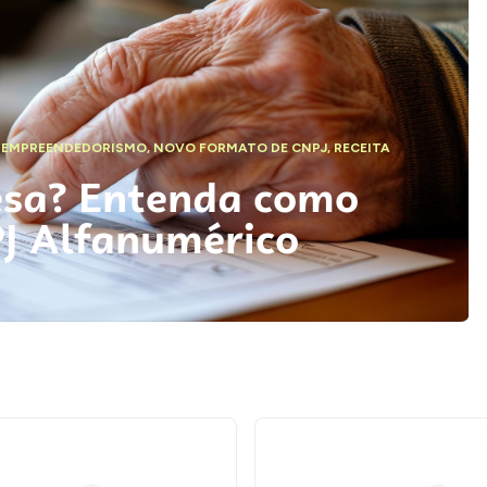
,
EMPREENDEDORISMO
,
NOVO FORMATO DE CNPJ
,
RECEITA
esa? Entenda como
PJ Alfanumérico