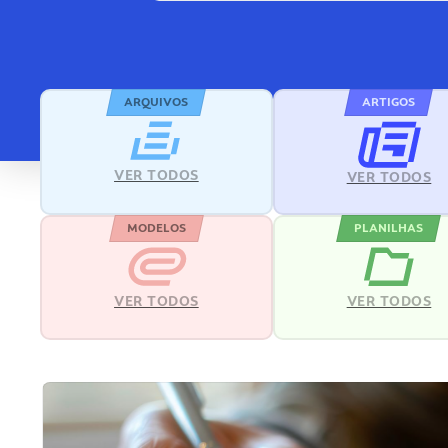
ARQUIVOS
ARTIGOS
VER TODOS
VER TODOS
MODELOS
PLANILHAS
VER TODOS
VER TODOS