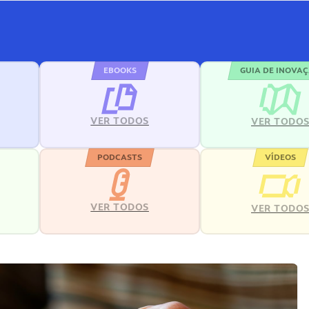
EBOOKS
GUIA DE INOVA
VER TODOS
VER TODO
PODCASTS
VÍDEOS
VER TODOS
VER TODO