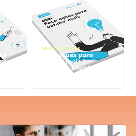
NEGÓCIOS
,
VENDAS
ta
Faça ações para
pts
vender mais |
Prompts ChatGPT
ACESSAR