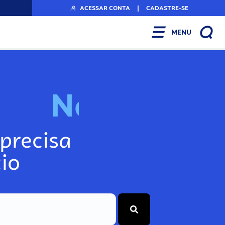
ACESSAR CONTA
|
CADASTRE-SE
MENU
N
o
s
s
o
s
I
n
f
o
g
precisa
io