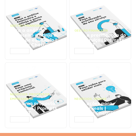
GESTÃO FINANCEIRA
Faça a análise
GESTÃO FINANCEIRA
financeira e atinja o
Faça a precificação do
ponto de equilíbrio |
seu serviço | Prompts
Prompts ChatGPT
ChatGPT
ACESSAR
ACESSAR
NEGÓCIOS
,
PROCESSOS
EMPRESARIAIS
NEGÓCIOS
,
VENDAS
Faça uma proposta
Faça ações para
comercial | Prompts
vender mais |
ChatGPT
Prompts ChatGPT
ACESSAR
ACESSAR