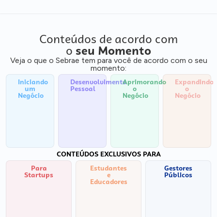
Conteúdos de acordo com
o
seu Momento
Veja o que o Sebrae tem para você de acordo com o seu
momento:
Iniciando
Desenvolvimento
Aprimorando
Expandindo
um
Pessoal
o
o
Negócio
Negócio
Negócio
CONTEÚDOS EXCLUSIVOS PARA
Para
Estudantes
Gestores
Startups
e
Públicos
Educadores