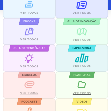
VER TODOS
VER TODOS
EBOOKS
GUIA DE INOVAÇÃO
VER TODOS
VER TODOS
GUIA DE TENDÊNCIAS
IMPULSIONA
VER TODOS
VER TODOS
MODELOS
PLANILHAS
VER TODOS
VER TODOS
PODCASTS
VÍDEOS