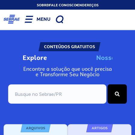
SOBRE
FALE CONOSCO
ENDEREÇOS
MENU
CONTEÚDOS GRATUITOS
Explore
N
o
s
s
o
s
I
n
f
o
Encontre a solução que você precisa
e Transforme Seu Negócio
ARQUIVOS
ARTIGOS