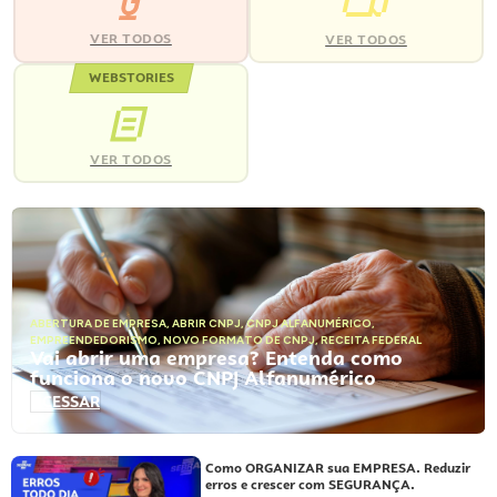
VER TODOS
VER TODOS
WEBSTORIES
VER TODOS
ABERTURA DE EMPRESA
,
ABRIR CNPJ
,
CNPJ ALFANUMÉRICO
,
EMPREENDEDORISMO
,
NOVO FORMATO DE CNPJ
,
RECEITA FEDERAL
Vai abrir uma empresa? Entenda como
funciona o novo CNPJ Alfanumérico
ACESSAR
Como ORGANIZAR sua EMPRESA. Reduzir
erros e crescer com SEGURANÇA.