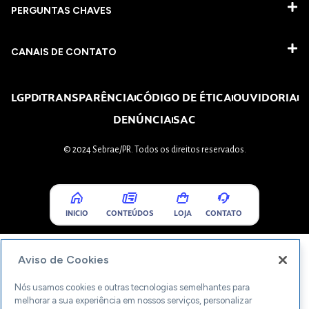
PERGUNTAS CHAVES​
CANAIS DE CONTATO
LGPD
TRANSPARÊNCIA
CÓDIGO DE ÉTICA
OUVIDORIA
DENÚNCIA
SAC
© 2024 Sebrae/PR. Todos os direitos reservados.
INICIO
CONTEÚDOS
LOJA
CONTATO
Aviso de Cookies
Nós usamos cookies e outras tecnologias semelhantes para
melhorar a sua experiência em nossos serviços, personalizar