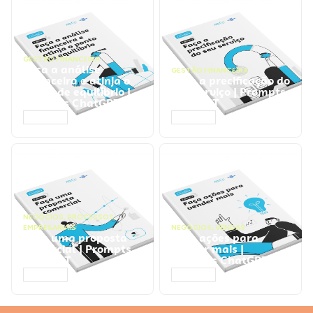
GESTÃO FINANCEIRA
Faça a análise
GESTÃO FINANCEIRA
financeira e atinja o
Faça a precificação do
ponto de equilíbrio |
seu serviço | Prompts
Prompts ChatGPT
ChatGPT
ACESSAR
ACESSAR
NEGÓCIOS
,
PROCESSOS
EMPRESARIAIS
NEGÓCIOS
,
VENDAS
Faça uma proposta
Faça ações para
comercial | Prompts
vender mais |
ChatGPT
Prompts ChatGPT
ACESSAR
ACESSAR