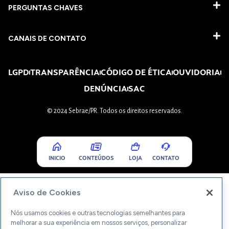
PERGUNTAS CHAVES​
CANAIS DE CONTATO
LGPD
TRANSPARÊNCIA
CÓDIGO DE ÉTICA
OUVIDORIA
DENÚNCIA
SAC
© 2024 Sebrae/PR. Todos os direitos reservados.
INICIO
CONTEÚDOS
LOJA
CONTATO
Aviso de Cookies
Nós usamos cookies e outras tecnologias semelhantes para
melhorar a sua experiência em nossos serviços, personalizar