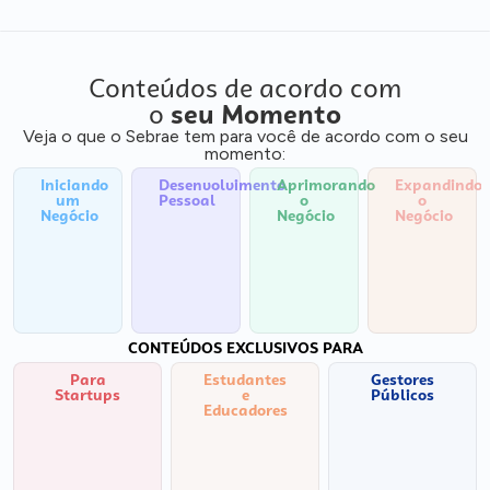
Conteúdos de acordo com
o
seu Momento
Veja o que o Sebrae tem para você de acordo com o seu
momento:
Iniciando
Desenvolvimento
Aprimorando
Expandindo
um
Pessoal
o
o
Negócio
Negócio
Negócio
CONTEÚDOS EXCLUSIVOS PARA
Para
Estudantes
Gestores
Startups
e
Públicos
Educadores