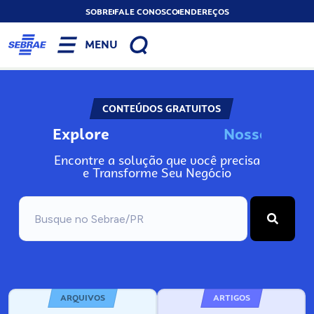
SOBRE
FALE CONOSCO
ENDEREÇOS
MENU
CONTEÚDOS GRATUITOS
Explore
N
o
s
s
o
s
I
n
f
Encontre a solução que você precisa
e Transforme Seu Negócio
ARQUIVOS
ARTIGOS