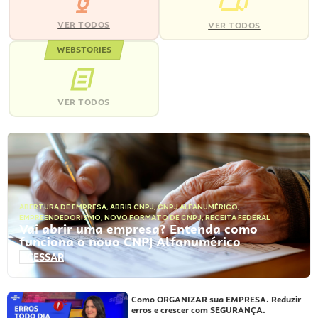
VER TODOS
VER TODOS
WEBSTORIES
VER TODOS
ABERTURA DE EMPRESA
,
ABRIR CNPJ
,
CNPJ ALFANUMÉRICO
,
EMPREENDEDORISMO
,
NOVO FORMATO DE CNPJ
,
RECEITA FEDERAL
Vai abrir uma empresa? Entenda como
funciona o novo CNPJ Alfanumérico
ACESSAR
Como ORGANIZAR sua EMPRESA. Reduzir
erros e crescer com SEGURANÇA.