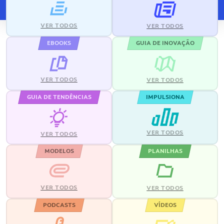
VER TODOS
VER TODOS
EBOOKS
GUIA DE INOVAÇÃO
VER TODOS
VER TODOS
GUIA DE TENDÊNCIAS
IMPULSIONA
VER TODOS
VER TODOS
MODELOS
PLANILHAS
VER TODOS
VER TODOS
PODCASTS
VÍDEOS