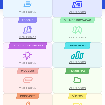
VER TODOS
VER TODOS
EBOOKS
GUIA DE INOVAÇÃO
VER TODOS
VER TODOS
GUIA DE TENDÊNCIAS
IMPULSIONA
VER TODOS
VER TODOS
MODELOS
PLANILHAS
VER TODOS
VER TODOS
PODCASTS
VÍDEOS