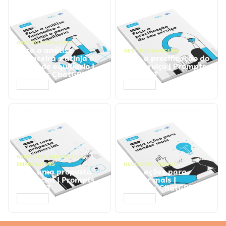
GESTÃO FINANCEIRA
Faça a análise
GESTÃO FINANCEIRA
financeira e atinja o
Faça a precificação do
ponto de equilíbrio |
seu serviço | Prompts
Prompts ChatGPT
ChatGPT
ACESSAR
ACESSAR
NEGÓCIOS
,
PROCESSOS
EMPRESARIAIS
NEGÓCIOS
,
VENDAS
Faça uma proposta
Faça ações para
comercial | Prompts
vender mais |
ChatGPT
Prompts ChatGPT
ACESSAR
ACESSAR