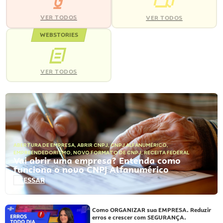
VER TODOS
VER TODOS
WEBSTORIES
VER TODOS
ABERTURA DE EMPRESA
,
ABRIR CNPJ
,
CNPJ ALFANUMÉRICO
,
EMPREENDEDORISMO
,
NOVO FORMATO DE CNPJ
,
RECEITA FEDERAL
Vai abrir uma empresa? Entenda como
funciona o novo CNPJ Alfanumérico
ACESSAR
Como ORGANIZAR sua EMPRESA. Reduzir
erros e crescer com SEGURANÇA.