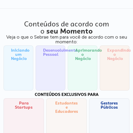
Conteúdos de acordo com
o
seu Momento
Veja o que o Sebrae tem para você de acordo com o seu
momento:
Iniciando
Desenvolvimento
Aprimorando
Expandindo
um
Pessoal
o
o
Negócio
Negócio
Negócio
CONTEÚDOS EXCLUSIVOS PARA
Para
Estudantes
Gestores
Startups
e
Públicos
Educadores