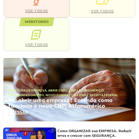
VER TODOS
VER TODOS
WEBSTORIES
VER TODOS
ABERTURA DE EMPRESA
,
ABRIR CNPJ
,
CNPJ ALFANUMÉRICO
,
EMPREENDEDORISMO
,
NOVO FORMATO DE CNPJ
,
RECEITA FEDERAL
Vai abrir uma empresa? Entenda como
funciona o novo CNPJ Alfanumérico
ACESSAR
Como ORGANIZAR sua EMPRESA. Reduzir
erros e crescer com SEGURANÇA.