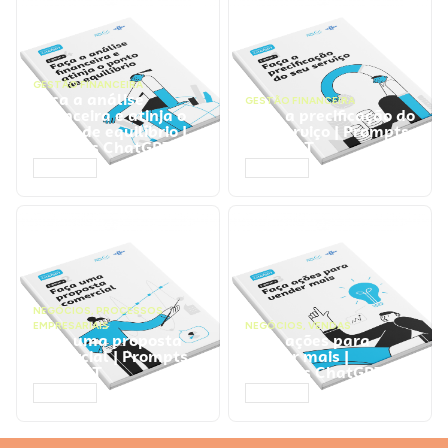
GESTÃO FINANCEIRA
Faça a análise
GESTÃO FINANCEIRA
financeira e atinja o
Faça a precificação do
ponto de equilíbrio |
seu serviço | Prompts
Prompts ChatGPT
ChatGPT
ACESSAR
ACESSAR
NEGÓCIOS
,
PROCESSOS
EMPRESARIAIS
NEGÓCIOS
,
VENDAS
Faça uma proposta
Faça ações para
comercial | Prompts
vender mais |
ChatGPT
Prompts ChatGPT
ACESSAR
ACESSAR