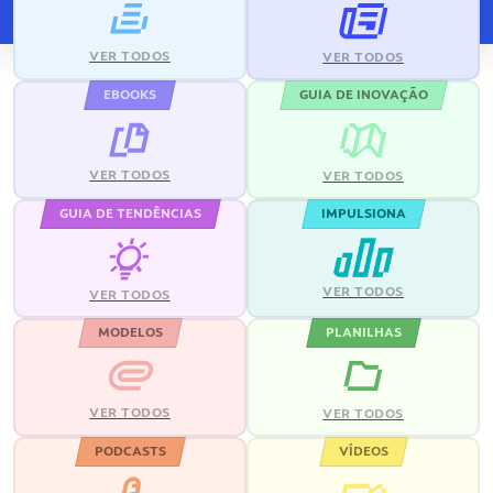
VER TODOS
VER TODOS
EBOOKS
GUIA DE INOVAÇÃO
VER TODOS
VER TODOS
GUIA DE TENDÊNCIAS
IMPULSIONA
VER TODOS
VER TODOS
MODELOS
PLANILHAS
VER TODOS
VER TODOS
PODCASTS
VÍDEOS