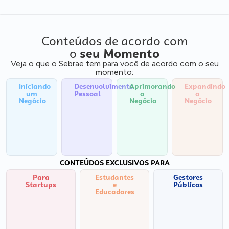
Conteúdos de acordo com
o
seu Momento
Veja o que o Sebrae tem para você de acordo com o seu
momento:
Iniciando
Desenvolvimento
Aprimorando
Expandindo
um
Pessoal
o
o
Negócio
Negócio
Negócio
CONTEÚDOS EXCLUSIVOS PARA
Para
Estudantes
Gestores
Startups
e
Públicos
Educadores