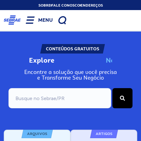
SOBRE
FALE CONOSCO
ENDEREÇOS
MENU
CONTEÚDOS GRATUITOS
Explore
N
o
s
s
o
s
P
o
Encontre a solução que você precisa
e Transforme Seu Negócio
ARQUIVOS
ARTIGOS