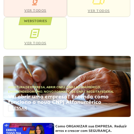
VER TODOS
VER TODOS
WEBSTORIES
VER TODOS
ABERTURA DE EMPRESA
,
ABRIR CNPJ
,
CNPJ ALFANUMÉRICO
,
EMPREENDEDORISMO
,
NOVO FORMATO DE CNPJ
,
RECEITA FEDERAL
Vai abrir uma empresa? Entenda como
funciona o novo CNPJ Alfanumérico
ACESSAR
Como ORGANIZAR sua EMPRESA. Reduzir
erros e crescer com SEGURANÇA.