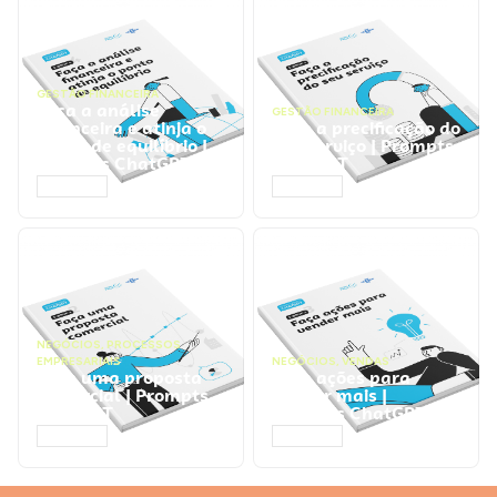
GESTÃO FINANCEIRA
Faça a análise
GESTÃO FINANCEIRA
financeira e atinja o
Faça a precificação do
ponto de equilíbrio |
seu serviço | Prompts
Prompts ChatGPT
ChatGPT
ACESSAR
ACESSAR
NEGÓCIOS
,
PROCESSOS
EMPRESARIAIS
NEGÓCIOS
,
VENDAS
Faça uma proposta
Faça ações para
comercial | Prompts
vender mais |
ChatGPT
Prompts ChatGPT
ACESSAR
ACESSAR