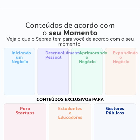
Conteúdos de acordo com
o
seu Momento
Veja o que o Sebrae tem para você de acordo com o seu
momento:
Iniciando
Desenvolvimento
Aprimorando
Expandindo
um
Pessoal
o
o
Negócio
Negócio
Negócio
CONTEÚDOS EXCLUSIVOS PARA
Para
Estudantes
Gestores
Startups
e
Públicos
Educadores