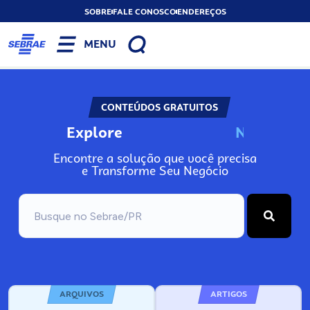
SOBRE
FALE CONOSCO
ENDEREÇOS
MENU
CONTEÚDOS GRATUITOS
Explore
N
o
s
s
o
s
A
Encontre a solução que você precisa
e Transforme Seu Negócio
ARQUIVOS
ARTIGOS