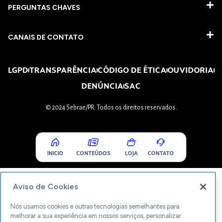
PERGUNTAS CHAVES​
CANAIS DE CONTATO
LGPD
TRANSPARÊNCIA
CÓDIGO DE ÉTICA
OUVIDORIA
DENÚNCIA
SAC
© 2024 Sebrae/PR. Todos os direitos reservados.
INICIO
CONTEÚDOS
LOJA
CONTATO
Aviso de Cookies
Nós usamos cookies e outras tecnologias semelhantes para
melhorar a sua experiência em nossos serviços, personalizar