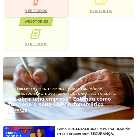
VER TODOS
VER TODOS
WEBSTORIES
VER TODOS
ABERTURA DE EMPRESA
,
ABRIR CNPJ
,
CNPJ ALFANUMÉRICO
,
EMPREENDEDORISMO
,
NOVO FORMATO DE CNPJ
,
RECEITA FEDERAL
Vai abrir uma empresa? Entenda como
funciona o novo CNPJ Alfanumérico
ACESSAR
Como ORGANIZAR sua EMPRESA. Reduzir
erros e crescer com SEGURANÇA.