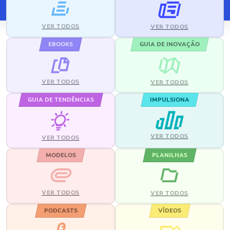
VER TODOS
VER TODOS
EBOOKS
GUIA DE INOVAÇÃO
VER TODOS
VER TODOS
GUIA DE TENDÊNCIAS
IMPULSIONA
VER TODOS
VER TODOS
MODELOS
PLANILHAS
VER TODOS
VER TODOS
PODCASTS
VÍDEOS