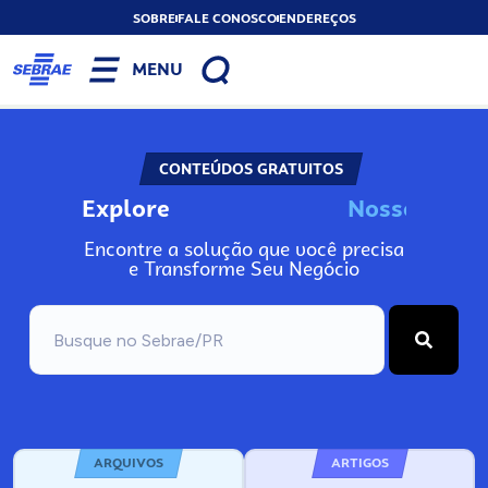
SOBRE
FALE CONOSCO
ENDEREÇOS
MENU
CONTEÚDOS GRATUITOS
Explore
N
o
s
s
o
s
I
n
Encontre a solução que você precisa
e Transforme Seu Negócio
ARQUIVOS
ARTIGOS