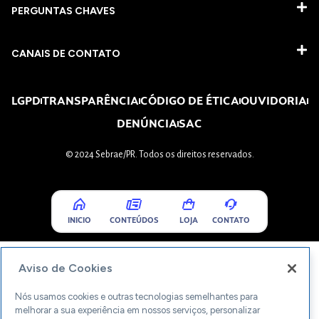
PERGUNTAS CHAVES​
CANAIS DE CONTATO
LGPD
TRANSPARÊNCIA
CÓDIGO DE ÉTICA
OUVIDORIA
DENÚNCIA
SAC
© 2024 Sebrae/PR. Todos os direitos reservados.
INICIO
CONTEÚDOS
LOJA
CONTATO
Aviso de Cookies
Nós usamos cookies e outras tecnologias semelhantes para
melhorar a sua experiência em nossos serviços, personalizar