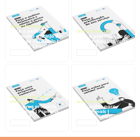
GESTÃO FINANCEIRA
Faça a análise
GESTÃO FINANCEIRA
financeira e atinja o
Faça a precificação do
ponto de equilíbrio |
seu serviço | Prompts
Prompts ChatGPT
ChatGPT
ACESSAR
ACESSAR
NEGÓCIOS
,
PROCESSOS
EMPRESARIAIS
NEGÓCIOS
,
VENDAS
Faça uma proposta
Faça ações para
comercial | Prompts
vender mais |
ChatGPT
Prompts ChatGPT
ACESSAR
ACESSAR