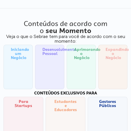
Conteúdos de acordo com
o
seu Momento
Veja o que o Sebrae tem para você de acordo com o seu
momento:
Iniciando
Desenvolvimento
Aprimorando
Expandindo
um
Pessoal
o
o
Negócio
Negócio
Negócio
CONTEÚDOS EXCLUSIVOS PARA
Para
Estudantes
Gestores
Startups
e
Públicos
Educadores