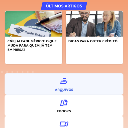
ÚLTIMOS ARTIGOS
CNPJ ALFANUMÉRICO: O QUE
DICAS PARA OBTER CRÉDITO
FA
MUDA PARA QUEM JÁ TEM
SU
EMPRESA?
I
ARQUIVOS
EBOOKS