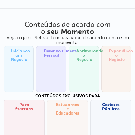
Conteúdos de acordo com
o
seu Momento
Veja o que o Sebrae tem para você de acordo com o seu
momento:
Iniciando
Desenvolvimento
Aprimorando
Expandindo
um
Pessoal
o
o
Negócio
Negócio
Negócio
CONTEÚDOS EXCLUSIVOS PARA
Para
Estudantes
Gestores
Startups
e
Públicos
Educadores