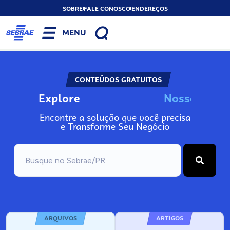
SOBRE
FALE CONOSCO
ENDEREÇOS
MENU
CONTEÚDOS GRATUITOS
Explore
N
o
s
s
o
s
A
n
Encontre a solução que você precisa
e Transforme Seu Negócio
ARQUIVOS
ARTIGOS