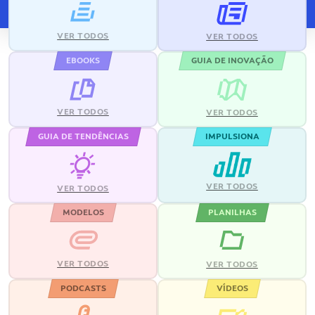
VER TODOS
VER TODOS
EBOOKS
GUIA DE INOVAÇÃO
VER TODOS
VER TODOS
GUIA DE TENDÊNCIAS
IMPULSIONA
VER TODOS
VER TODOS
MODELOS
PLANILHAS
VER TODOS
VER TODOS
PODCASTS
VÍDEOS