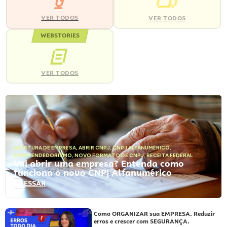
VER TODOS
VER TODOS
WEBSTORIES
VER TODOS
ABERTURA DE EMPRESA
,
ABRIR CNPJ
,
CNPJ ALFANUMÉRICO
,
EMPREENDEDORISMO
,
NOVO FORMATO DE CNPJ
,
RECEITA FEDERAL
Vai abrir uma empresa? Entenda como
funciona o novo CNPJ Alfanumérico
ACESSAR
Como ORGANIZAR sua EMPRESA. Reduzir
erros e crescer com SEGURANÇA.