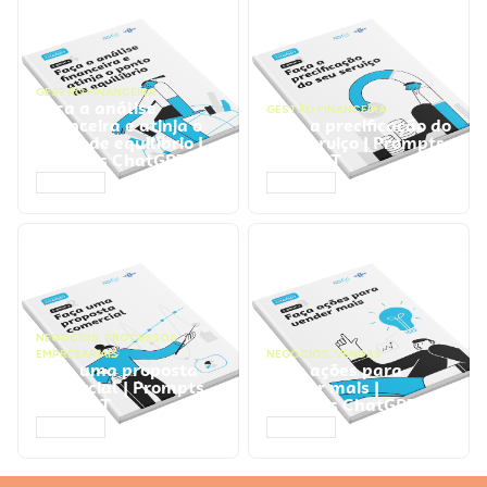
GESTÃO FINANCEIRA
Faça a análise
GESTÃO FINANCEIRA
financeira e atinja o
Faça a precificação do
ponto de equilíbrio |
seu serviço | Prompts
Prompts ChatGPT
ChatGPT
ACESSAR
ACESSAR
NEGÓCIOS
,
PROCESSOS
EMPRESARIAIS
NEGÓCIOS
,
VENDAS
Faça uma proposta
Faça ações para
comercial | Prompts
vender mais |
ChatGPT
Prompts ChatGPT
ACESSAR
ACESSAR