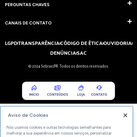
PERGUNTAS CHAVES​
CANAIS DE CONTATO
LGPD
TRANSPARÊNCIA
CÓDIGO DE ÉTICA
OUVIDORIA
DENÚNCIA
SAC
© 2024 Sebrae/PR. Todos os direitos reservados.
INICIO
CONTEÚDOS
LOJA
CONTATO
Aviso de Cookies
Nós usamos cookies e outras tecnologias semelhantes para
melhorar a sua experiência em nossos serviços, personalizar