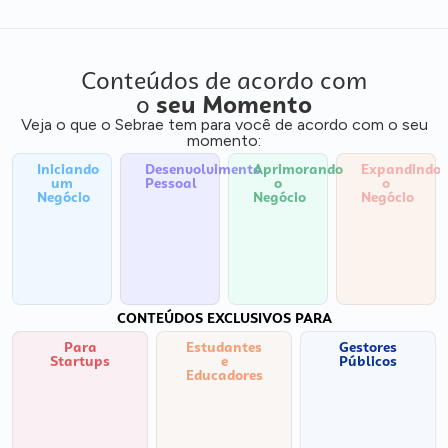
Conteúdos de acordo com
o
seu Momento
Veja o que o Sebrae tem para você de acordo com o seu
momento:
Iniciando
Desenvolvimento
Aprimorando
Expandindo
um
Pessoal
o
o
Negócio
Negócio
Negócio
CONTEÚDOS EXCLUSIVOS PARA
Para
Estudantes
Gestores
Startups
e
Públicos
Educadores