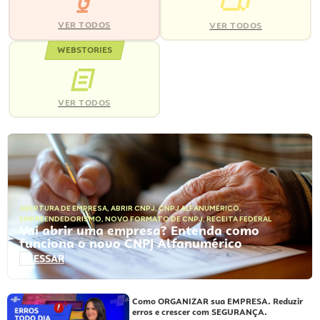
VER TODOS
VER TODOS
WEBSTORIES
VER TODOS
ABERTURA DE EMPRESA
,
ABRIR CNPJ
,
CNPJ ALFANUMÉRICO
,
EMPREENDEDORISMO
,
NOVO FORMATO DE CNPJ
,
RECEITA FEDERAL
Vai abrir uma empresa? Entenda como
funciona o novo CNPJ Alfanumérico
ACESSAR
Como ORGANIZAR sua EMPRESA. Reduzir
erros e crescer com SEGURANÇA.