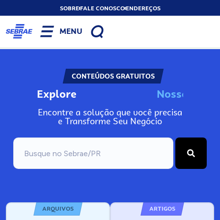
SOBRE
FALE CONOSCO
ENDEREÇOS
MENU
CONTEÚDOS GRATUITOS
Explore
N
o
s
s
o
s
I
n
f
o
Encontre a solução que você precisa
e Transforme Seu Negócio
ARQUIVOS
ARTIGOS