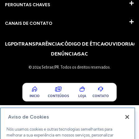
PERGUNTAS CHAVES​
CANAIS DE CONTATO
LGPD
TRANSPARÊNCIA
CÓDIGO DE ÉTICA
OUVIDORIA
DENÚNCIA
SAC
© 2024 Sebrae/PR. Todos os direitos reservados.
INICIO
CONTEÚDOS
LOJA
CONTATO
Aviso de Cookies
Nós usamos cookies e outras tecnologias semelhantes para
melhorar a sua experiência em nossos serviços, personalizar