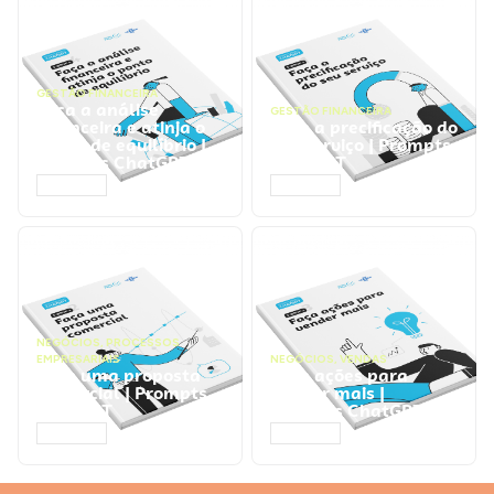
GESTÃO FINANCEIRA
Faça a análise
GESTÃO FINANCEIRA
financeira e atinja o
Faça a precificação do
ponto de equilíbrio |
seu serviço | Prompts
Prompts ChatGPT
ChatGPT
ACESSAR
ACESSAR
NEGÓCIOS
,
PROCESSOS
EMPRESARIAIS
NEGÓCIOS
,
VENDAS
Faça uma proposta
Faça ações para
comercial | Prompts
vender mais |
ChatGPT
Prompts ChatGPT
ACESSAR
ACESSAR