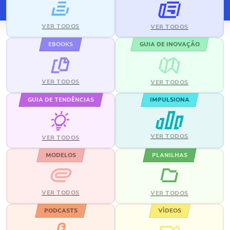
VER TODOS
VER TODOS
EBOOKS
GUIA DE INOVAÇÃO
VER TODOS
VER TODOS
GUIA DE TENDÊNCIAS
IMPULSIONA
VER TODOS
VER TODOS
MODELOS
PLANILHAS
VER TODOS
VER TODOS
PODCASTS
VÍDEOS