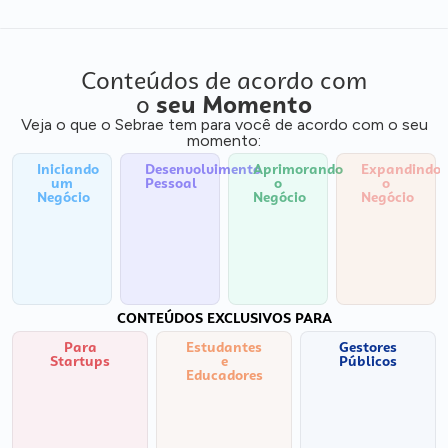
Conteúdos de acordo com
o
seu Momento
Veja o que o Sebrae tem para você de acordo com o seu
momento:
Iniciando
Desenvolvimento
Aprimorando
Expandindo
um
Pessoal
o
o
Negócio
Negócio
Negócio
CONTEÚDOS EXCLUSIVOS PARA
Para
Estudantes
Gestores
Startups
e
Públicos
Educadores