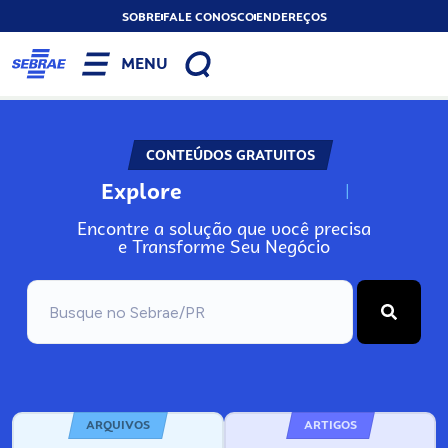
SOBRE
FALE CONOSCO
ENDEREÇOS
MENU
CONTEÚDOS GRATUITOS
Explore
N
o
s
s
o
s
A
Encontre a solução que você precisa
e Transforme Seu Negócio
ARQUIVOS
ARTIGOS