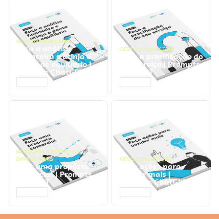
GESTÃO FINANCEIRA
Faça a análise
GESTÃO FINANCEIRA
financeira e atinja o
Faça a precificação do
ponto de equilíbrio |
seu serviço | Prompts
Prompts ChatGPT
ChatGPT
ACESSAR
ACESSAR
NEGÓCIOS
,
PROCESSOS
EMPRESARIAIS
NEGÓCIOS
,
VENDAS
Faça uma proposta
Faça ações para
comercial | Prompts
vender mais |
ChatGPT
Prompts ChatGPT
ACESSAR
ACESSAR