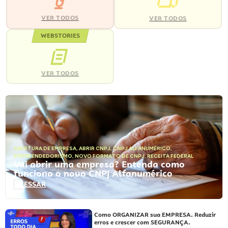
VER TODOS
VER TODOS
WEBSTORIES
VER TODOS
ABERTURA DE EMPRESA
,
ABRIR CNPJ
,
CNPJ ALFANUMÉRICO
,
EMPREENDEDORISMO
,
NOVO FORMATO DE CNPJ
,
RECEITA FEDERAL
Vai abrir uma empresa? Entenda como
funciona o novo CNPJ Alfanumérico
ACESSAR
Como ORGANIZAR sua EMPRESA. Reduzir
erros e crescer com SEGURANÇA.