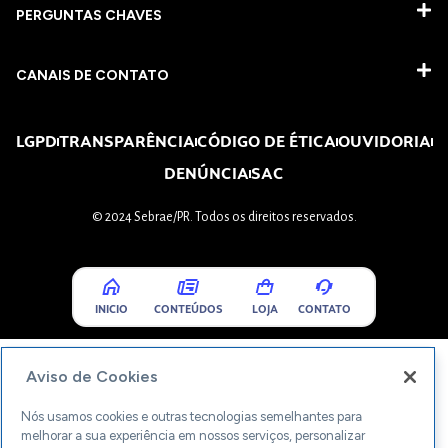
PERGUNTAS CHAVES​
CANAIS DE CONTATO
LGPD
TRANSPARÊNCIA
CÓDIGO DE ÉTICA
OUVIDORIA
DENÚNCIA
SAC
© 2024 Sebrae/PR. Todos os direitos reservados.
INICIO
CONTEÚDOS
LOJA
CONTATO
Aviso de Cookies
Nós usamos cookies e outras tecnologias semelhantes para
melhorar a sua experiência em nossos serviços, personalizar