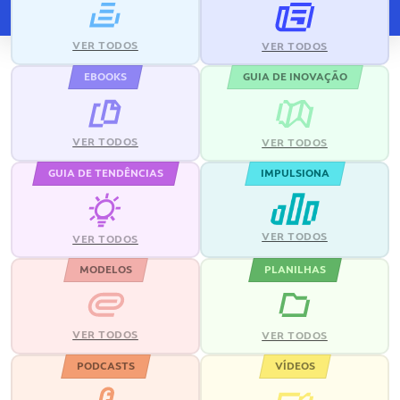
VER TODOS
VER TODOS
EBOOKS
GUIA DE INOVAÇÃO
VER TODOS
VER TODOS
GUIA DE TENDÊNCIAS
IMPULSIONA
VER TODOS
VER TODOS
MODELOS
PLANILHAS
VER TODOS
VER TODOS
PODCASTS
VÍDEOS