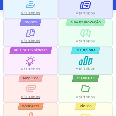
VER TODOS
VER TODOS
EBOOKS
GUIA DE INOVAÇÃO
VER TODOS
VER TODOS
GUIA DE TENDÊNCIAS
IMPULSIONA
VER TODOS
VER TODOS
MODELOS
PLANILHAS
VER TODOS
VER TODOS
PODCASTS
VÍDEOS