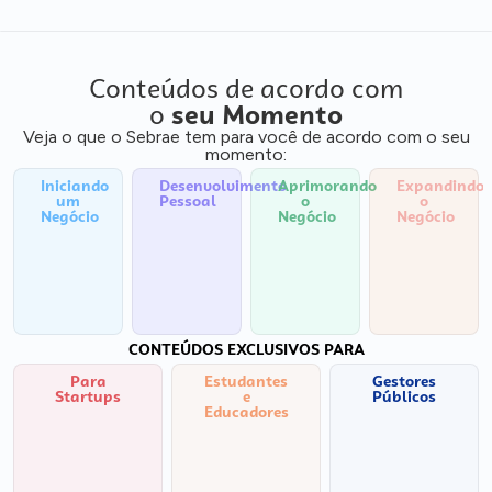
Conteúdos de acordo com
o
seu Momento
Veja o que o Sebrae tem para você de acordo com o seu
momento:
Iniciando
Desenvolvimento
Aprimorando
Expandindo
um
Pessoal
o
o
Negócio
Negócio
Negócio
CONTEÚDOS EXCLUSIVOS PARA
Para
Estudantes
Gestores
Startups
e
Públicos
Educadores