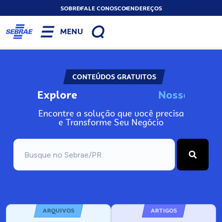
SOBRE
FALE CONOSCO
ENDEREÇOS
MENU
CONTEÚDOS GRATUITOS
Explore
N
o
s
s
o
s
A
I
n
Encontre a solução que você precisa
e Transforme Seu Negócio
ARQUIVOS
ARTIGOS