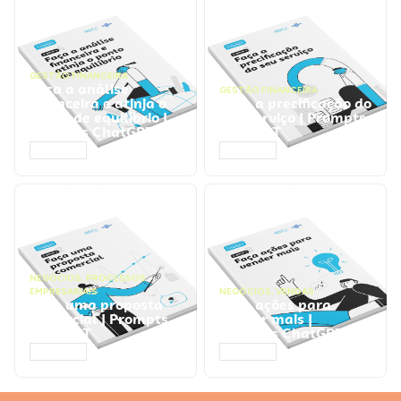
GESTÃO FINANCEIRA
Faça a análise
GESTÃO FINANCEIRA
financeira e atinja o
Faça a precificação do
ponto de equilíbrio |
seu serviço | Prompts
Prompts ChatGPT
ChatGPT
ACESSAR
ACESSAR
NEGÓCIOS
,
PROCESSOS
EMPRESARIAIS
NEGÓCIOS
,
VENDAS
Faça uma proposta
Faça ações para
comercial | Prompts
vender mais |
ChatGPT
Prompts ChatGPT
ACESSAR
ACESSAR