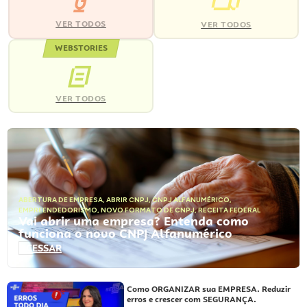
VER TODOS
VER TODOS
WEBSTORIES
VER TODOS
ABERTURA DE EMPRESA
,
ABRIR CNPJ
,
CNPJ ALFANUMÉRICO
,
EMPREENDEDORISMO
,
NOVO FORMATO DE CNPJ
,
RECEITA FEDERAL
Vai abrir uma empresa? Entenda como
funciona o novo CNPJ Alfanumérico
ACESSAR
Como ORGANIZAR sua EMPRESA. Reduzir
erros e crescer com SEGURANÇA.