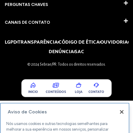
PERGUNTAS CHAVES​
CANAIS DE CONTATO
LGPD
TRANSPARÊNCIA
CÓDIGO DE ÉTICA
OUVIDORIA
DENÚNCIA
SAC
© 2024 Sebrae/PR. Todos os direitos reservados.
INICIO
CONTEÚDOS
LOJA
CONTATO
Aviso de Cookies
Nós usamos cookies e outras tecnologias semelhantes para
melhorar a sua experiência em nossos serviços, personalizar