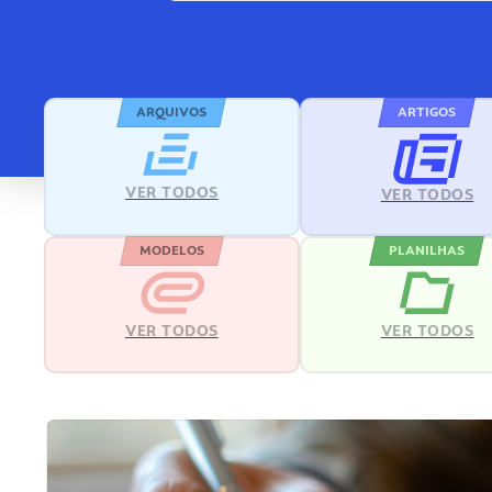
ARQUIVOS
ARTIGOS
VER TODOS
VER TODOS
MODELOS
PLANILHAS
VER TODOS
VER TODOS