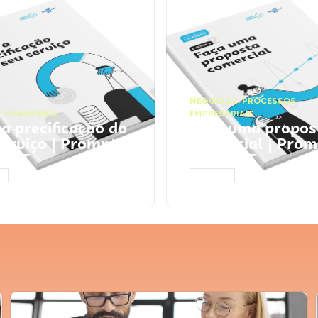
NEGÓCIOS
,
PROCESSOS
 FINANCEIRA
EMPRESARIAIS
 a precificação do
Faça uma propos
serviço | Prompts
comercial | Prom
tGPT
ChatGPT
AR
ACESSAR