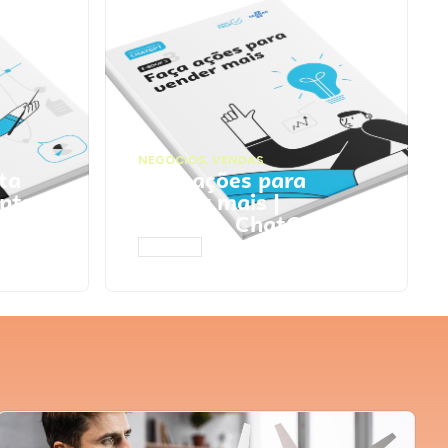
NEGÓCIOS
,
VENDAS
ta
Faça ações para
pts
vender mais |
Prompts ChatGPT
ACESSAR