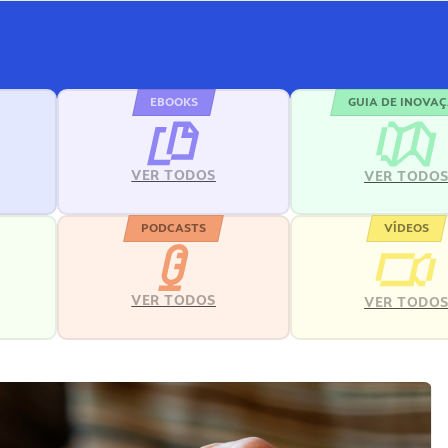
EBOOKS
GUIA DE INOVA
VER TODOS
VER TODO
PODCASTS
VÍDEOS
VER TODOS
VER TODO