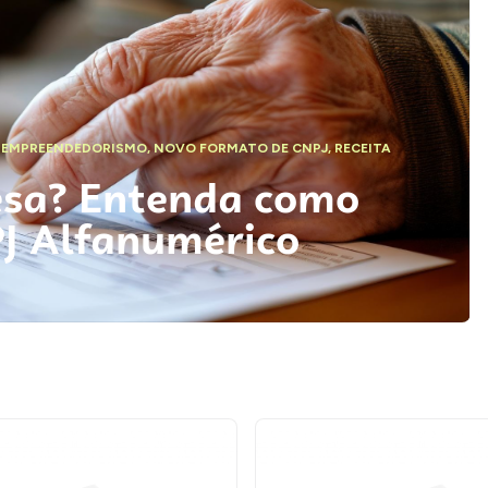
,
EMPREENDEDORISMO
,
NOVO FORMATO DE CNPJ
,
RECEITA
esa? Entenda como
PJ Alfanumérico