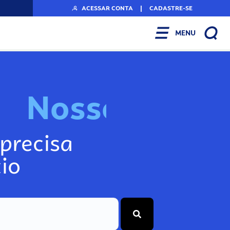
ACESSAR CONTA
|
CADASTRE-SE
MENU
N
o
s
s
o
s
I
n
f
o
g
precisa
io