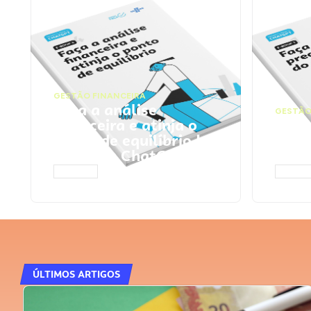
GESTÃO FINANCEIRA
Faça a análise
GESTÃO
financeira e atinja o
Faça
ponto de equilíbrio |
seu 
Prompts ChatGPT
Cha
ACESSAR
ACESS
ÚLTIMOS ARTIGOS