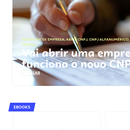
ABERTURA DE EMPRESA
,
ABRIR CNPJ
,
CNPJ ALFANUMÉRICO
FEDERAL
Vai abrir uma empr
funciona o novo CN
ACESSAR
EBOOKS