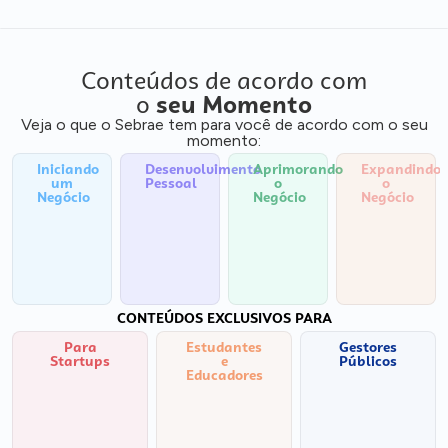
Conteúdos de acordo com
o
seu Momento
Veja o que o Sebrae tem para você de acordo com o seu
momento:
Iniciando
Desenvolvimento
Aprimorando
Expandindo
um
Pessoal
o
o
Negócio
Negócio
Negócio
CONTEÚDOS EXCLUSIVOS PARA
Para
Estudantes
Gestores
Startups
e
Públicos
Educadores