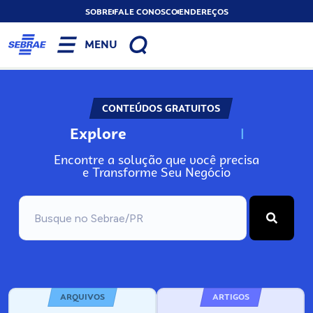
SOBRE
FALE CONOSCO
ENDEREÇOS
MENU
CONTEÚDOS GRATUITOS
Explore
N
o
s
s
o
s
A
Encontre a solução que você precisa
e Transforme Seu Negócio
ARQUIVOS
ARTIGOS