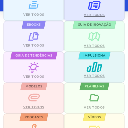
VER TODOS
VER TODOS
EBOOKS
GUIA DE INOVAÇÃO
VER TODOS
VER TODOS
GUIA DE TENDÊNCIAS
IMPULSIONA
VER TODOS
VER TODOS
MODELOS
PLANILHAS
VER TODOS
VER TODOS
PODCASTS
VÍDEOS