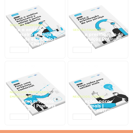
GESTÃO FINANCEIRA
Faça a análise
GESTÃO FINANCEIRA
financeira e atinja o
Faça a precificação do
ponto de equilíbrio |
seu serviço | Prompts
Prompts ChatGPT
ChatGPT
ACESSAR
ACESSAR
NEGÓCIOS
,
PROCESSOS
EMPRESARIAIS
NEGÓCIOS
,
VENDAS
Faça uma proposta
Faça ações para
comercial | Prompts
vender mais |
ChatGPT
Prompts ChatGPT
ACESSAR
ACESSAR