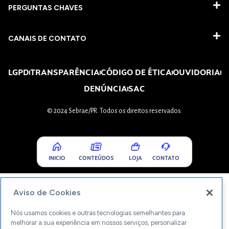
PERGUNTAS CHAVES​
CANAIS DE CONTATO
LGPD
TRANSPARÊNCIA
CÓDIGO DE ÉTICA
OUVIDORIA
DENÚNCIA
SAC
© 2024 Sebrae/PR. Todos os direitos reservados.
INICIO
CONTEÚDOS
LOJA
CONTATO
Aviso de Cookies
Nós usamos cookies e outras tecnologias semelhantes para
melhorar a sua experiência em nossos serviços, personalizar