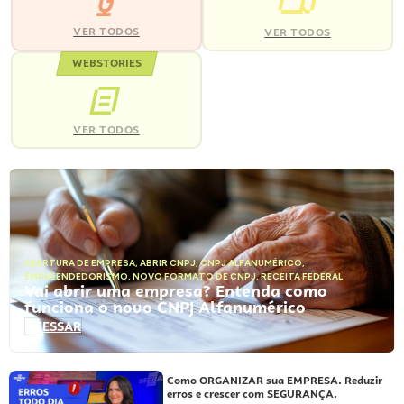
VER TODOS
VER TODOS
WEBSTORIES
VER TODOS
ABERTURA DE EMPRESA
,
ABRIR CNPJ
,
CNPJ ALFANUMÉRICO
,
EMPREENDEDORISMO
,
NOVO FORMATO DE CNPJ
,
RECEITA FEDERAL
Vai abrir uma empresa? Entenda como
funciona o novo CNPJ Alfanumérico
ACESSAR
Como ORGANIZAR sua EMPRESA. Reduzir
erros e crescer com SEGURANÇA.