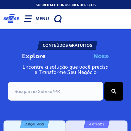
SOBRE
FALE CONOSCO
ENDEREÇOS
MENU
CONTEÚDOS GRATUITOS
Explore
N
o
s
s
o
s
I
n
f
o
Encontre a solução que você precisa
e Transforme Seu Negócio
ARQUIVOS
ARTIGOS