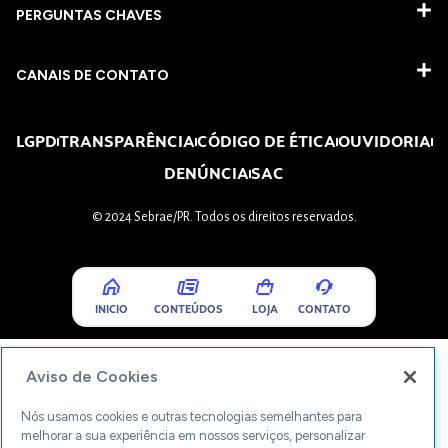
PERGUNTAS CHAVES​
CANAIS DE CONTATO
LGPD
TRANSPARÊNCIA
CÓDIGO DE ÉTICA
OUVIDORIA
DENÚNCIA
SAC
© 2024 Sebrae/PR. Todos os direitos reservados.
INICIO
CONTEÚDOS
LOJA
CONTATO
Aviso de Cookies
Nós usamos cookies e outras tecnologias semelhantes para
melhorar a sua experiência em nossos serviços, personalizar