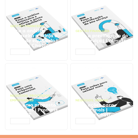
GESTÃO FINANCEIRA
Faça a análise
GESTÃO FINANCEIRA
financeira e atinja o
Faça a precificação do
ponto de equilíbrio |
seu serviço | Prompts
Prompts ChatGPT
ChatGPT
ACESSAR
ACESSAR
NEGÓCIOS
,
PROCESSOS
EMPRESARIAIS
NEGÓCIOS
,
VENDAS
Faça uma proposta
Faça ações para
comercial | Prompts
vender mais |
ChatGPT
Prompts ChatGPT
ACESSAR
ACESSAR