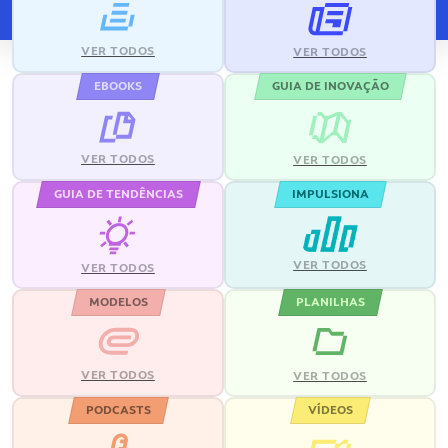
VER TODOS
VER TODOS
EBOOKS
GUIA DE INOVAÇÃO
VER TODOS
VER TODOS
GUIA DE TENDÊNCIAS
IMPULSIONA
VER TODOS
VER TODOS
MODELOS
PLANILHAS
VER TODOS
VER TODOS
PODCASTS
VÍDEOS