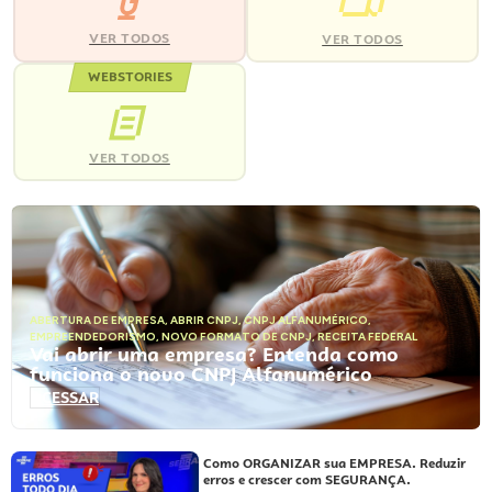
VER TODOS
VER TODOS
WEBSTORIES
VER TODOS
ABERTURA DE EMPRESA
,
ABRIR CNPJ
,
CNPJ ALFANUMÉRICO
,
EMPREENDEDORISMO
,
NOVO FORMATO DE CNPJ
,
RECEITA FEDERAL
Vai abrir uma empresa? Entenda como
funciona o novo CNPJ Alfanumérico
ACESSAR
Como ORGANIZAR sua EMPRESA. Reduzir
erros e crescer com SEGURANÇA.