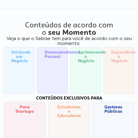
Conteúdos de acordo com
o
seu Momento
Veja o que o Sebrae tem para você de acordo com o seu
momento:
Iniciando
Desenvolvimento
Aprimorando
Expandindo
um
Pessoal
o
o
Negócio
Negócio
Negócio
CONTEÚDOS EXCLUSIVOS PARA
Para
Estudantes
Gestores
Startups
e
Públicos
Educadores