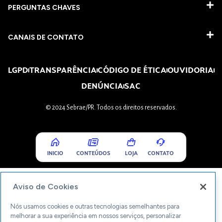
PERGUNTAS CHAVES​
CANAIS DE CONTATO
LGPD
TRANSPARÊNCIA
CÓDIGO DE ÉTICA
OUVIDORIA
DENÚNCIA
SAC
© 2024 Sebrae/PR. Todos os direitos reservados.
INICIO
CONTEÚDOS
LOJA
CONTATO
Aviso de Cookies
Nós usamos cookies e outras tecnologias semelhantes para
melhorar a sua experiência em nossos serviços, personalizar