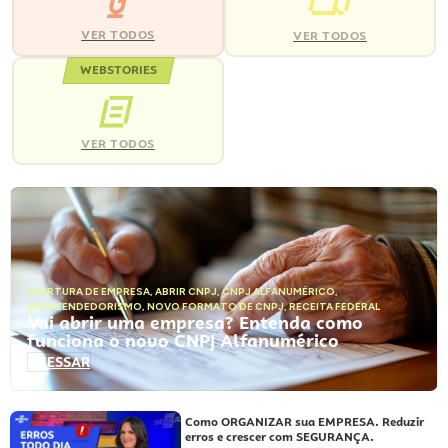
VER TODOS
VER TODOS
WEBSTORIES
VER TODOS
ABERTURA DE EMPRESA
,
ABRIR CNPJ
,
CNPJ ALFANUMÉRICO
,
EMPREENDEDORISMO
,
NOVO FORMATO DE CNPJ
,
RECEITA FEDERAL
Vai abrir uma empresa? Entenda como
funciona o novo CNPJ Alfanumérico
ACESSAR
Como ORGANIZAR sua EMPRESA. Reduzir
erros e crescer com SEGURANÇA.