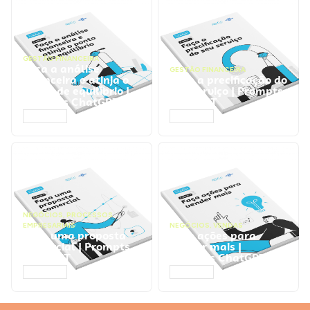
GESTÃO FINANCEIRA
Faça a análise
GESTÃO FINANCEIRA
financeira e atinja o
Faça a precificação do
ponto de equilíbrio |
seu serviço | Prompts
Prompts ChatGPT
ChatGPT
ACESSAR
ACESSAR
NEGÓCIOS
,
PROCESSOS
EMPRESARIAIS
NEGÓCIOS
,
VENDAS
Faça uma proposta
Faça ações para
comercial | Prompts
vender mais |
ChatGPT
Prompts ChatGPT
ACESSAR
ACESSAR