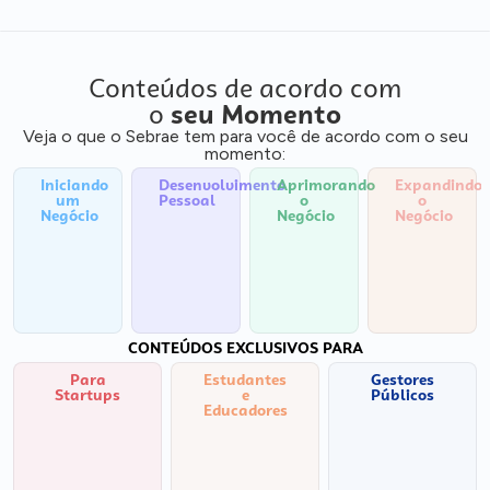
Conteúdos de acordo com
o
seu Momento
Veja o que o Sebrae tem para você de acordo com o seu
momento:
Iniciando
Desenvolvimento
Aprimorando
Expandindo
um
Pessoal
o
o
Negócio
Negócio
Negócio
CONTEÚDOS EXCLUSIVOS PARA
Para
Estudantes
Gestores
Startups
e
Públicos
Educadores