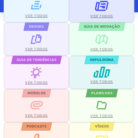
VER TODOS
VER TODOS
EBOOKS
GUIA DE INOVAÇÃO
VER TODOS
VER TODOS
GUIA DE TENDÊNCIAS
IMPULSIONA
VER TODOS
VER TODOS
MODELOS
PLANILHAS
VER TODOS
VER TODOS
PODCASTS
VÍDEOS