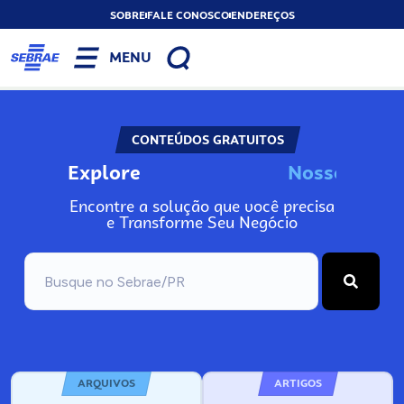
SOBRE
FALE CONOSCO
ENDEREÇOS
MENU
CONTEÚDOS GRATUITOS
Explore
N
o
s
s
o
s
A
n
Encontre a solução que você precisa
e Transforme Seu Negócio
ARQUIVOS
ARTIGOS