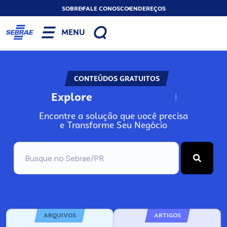
SOBRE
FALE CONOSCO
ENDEREÇOS
MENU
CONTEÚDOS GRATUITOS
Explore
N
o
s
s
o
s
A
Encontre a solução que você precisa
e Transforme Seu Negócio
ARQUIVOS
ARTIGOS