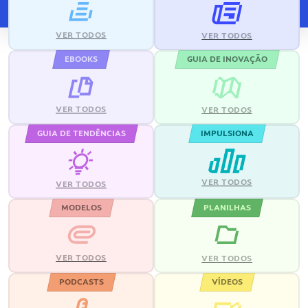
VER TODOS
VER TODOS
EBOOKS
GUIA DE INOVAÇÃO
VER TODOS
VER TODOS
GUIA DE TENDÊNCIAS
IMPULSIONA
VER TODOS
VER TODOS
MODELOS
PLANILHAS
VER TODOS
VER TODOS
PODCASTS
VÍDEOS