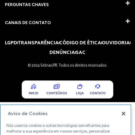
PERGUNTAS CHAVES​
CANAIS DE CONTATO
LGPD
TRANSPARÊNCIA
CÓDIGO DE ÉTICA
OUVIDORIA
DENÚNCIA
SAC
© 2024 Sebrae/PR. Todos os direitos reservados.
INICIO
CONTEÚDOS
LOJA
CONTATO
Aviso de Cookies
Nós usamos cookies e outras tecnologias semelhantes para
melhorar a sua experiência em nossos serviços, personalizar