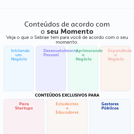
Conteúdos de acordo com
o
seu Momento
Veja o que o Sebrae tem para você de acordo com o seu
momento:
Iniciando
Desenvolvimento
Aprimorando
Expandindo
um
Pessoal
o
o
Negócio
Negócio
Negócio
CONTEÚDOS EXCLUSIVOS PARA
Para
Estudantes
Gestores
Startups
e
Públicos
Educadores