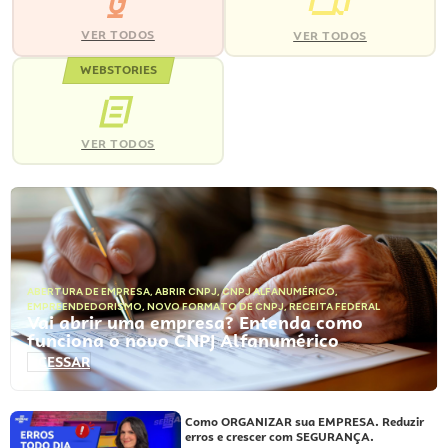
VER TODOS
VER TODOS
WEBSTORIES
VER TODOS
ABERTURA DE EMPRESA
,
ABRIR CNPJ
,
CNPJ ALFANUMÉRICO
,
EMPREENDEDORISMO
,
NOVO FORMATO DE CNPJ
,
RECEITA FEDERAL
Vai abrir uma empresa? Entenda como
funciona o novo CNPJ Alfanumérico
ACESSAR
Como ORGANIZAR sua EMPRESA. Reduzir
erros e crescer com SEGURANÇA.