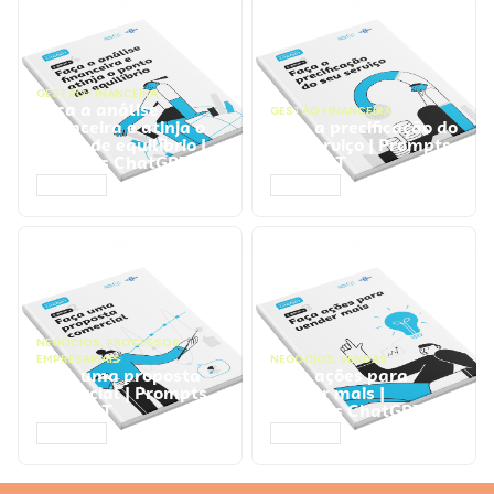
GESTÃO FINANCEIRA
Faça a análise
GESTÃO FINANCEIRA
financeira e atinja o
Faça a precificação do
ponto de equilíbrio |
seu serviço | Prompts
Prompts ChatGPT
ChatGPT
ACESSAR
ACESSAR
NEGÓCIOS
,
PROCESSOS
EMPRESARIAIS
NEGÓCIOS
,
VENDAS
Faça uma proposta
Faça ações para
comercial | Prompts
vender mais |
ChatGPT
Prompts ChatGPT
ACESSAR
ACESSAR