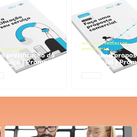
NEGÓCIOS
,
PROCESSOS
 FINANCEIRA
EMPRESARIAIS
 a precificação do
Faça uma propos
serviço | Prompts
comercial | Prom
tGPT
ChatGPT
AR
ACESSAR