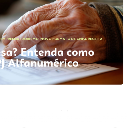
,
EMPREENDEDORISMO
,
NOVO FORMATO DE CNPJ
,
RECEITA
esa? Entenda como
PJ Alfanumérico