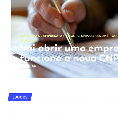
ABERTURA DE EMPRESA
,
ABRIR CNPJ
,
CNPJ ALFANUMÉRICO
FEDERAL
Vai abrir uma empr
funciona o novo CN
ACESSAR
EBOOKS