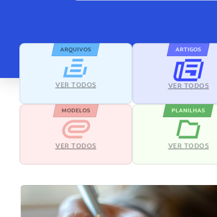
ARQUIVOS
ARTIGOS
VER TODOS
VER TODOS
MODELOS
PLANILHAS
VER TODOS
VER TODOS