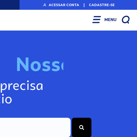
ACESSAR CONTA
|
CADASTRE-SE
MENU
N
o
s
s
o
s
I
n
f
o
g
precisa
io