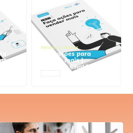
NEGÓCIOS
,
VENDAS
ta
Faça ações para
pts
vender mais |
Prompts ChatGPT
ACESSAR