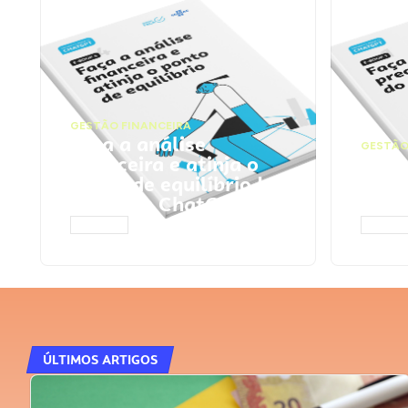
GESTÃO FINANCEIRA
Faça a análise
GESTÃO
financeira e atinja o
Faça
ponto de equilíbrio |
seu 
Prompts ChatGPT
Cha
ACESSAR
ACESS
ÚLTIMOS ARTIGOS