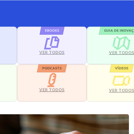
EBOOKS
GUIA DE INOVA
VER TODOS
VER TODO
PODCASTS
VÍDEOS
VER TODOS
VER TODO