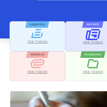
ARQUIVOS
ARTIGOS
VER TODOS
VER TODOS
MODELOS
PLANILHAS
VER TODOS
VER TODOS