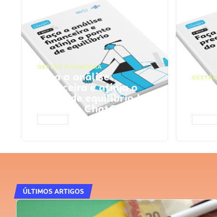
GESTÃO FINANCEIRA
Faça a análise
GESTÃO
financeira e atinja o
Faça
ponto de equilíbrio |
seu 
Prompts ChatGPT
Cha
ACESSAR
ACESS
ÚLTIMOS ARTIGOS