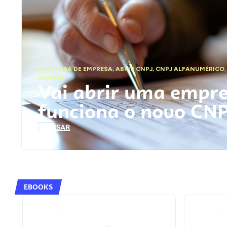
ABERTURA DE EMPRESA
,
ABRIR CNPJ
,
CNPJ ALFANUMÉRICO
FEDERAL
Vai abrir uma empr
funciona o novo CN
ACESSAR
EBOOKS