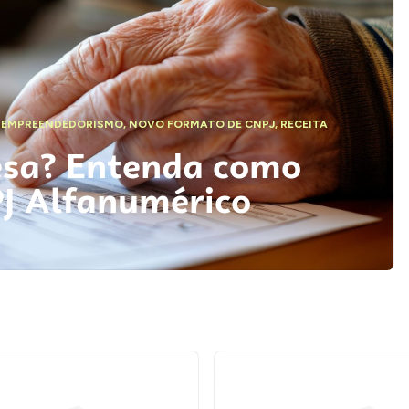
,
EMPREENDEDORISMO
,
NOVO FORMATO DE CNPJ
,
RECEITA
esa? Entenda como
PJ Alfanumérico