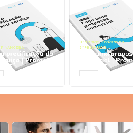
NEGÓCIOS
,
PROCESSOS
 FINANCEIRA
EMPRESARIAIS
 a precificação do
Faça uma propos
serviço | Prompts
comercial | Prom
tGPT
ChatGPT
AR
ACESSAR