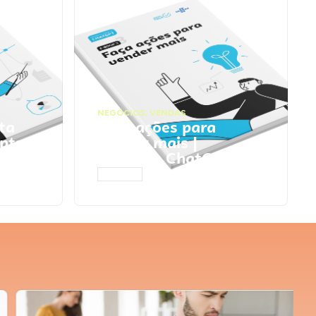
NEGÓCIOS
,
VENDAS
ta
Faça ações para
pts
vender mais |
Prompts ChatGPT
ACESSAR