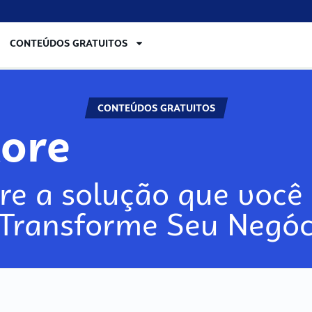
CONTEÚDOS GRATUITOS
CONTEÚDOS GRATUITOS
lore
re a solução que você 
 Transforme Seu Negóc