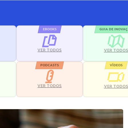
EBOOKS
GUIA DE INOVA
VER TODOS
VER TODO
PODCASTS
VÍDEOS
VER TODOS
VER TODO