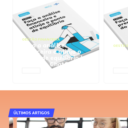
GESTÃO FINANCEIRA
Faça a análise
GESTÃO
financeira e atinja o
Faça
ponto de equilíbrio |
seu 
Prompts ChatGPT
Cha
ACESSAR
ACESS
ÚLTIMOS ARTIGOS