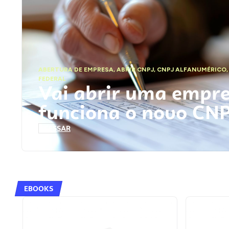
ABERTURA DE EMPRESA
,
ABRIR CNPJ
,
CNPJ ALFANUMÉRICO
FEDERAL
Vai abrir uma empr
funciona o novo CN
ACESSAR
EBOOKS