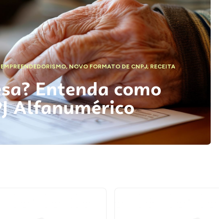
,
EMPREENDEDORISMO
,
NOVO FORMATO DE CNPJ
,
RECEITA
esa? Entenda como
PJ Alfanumérico