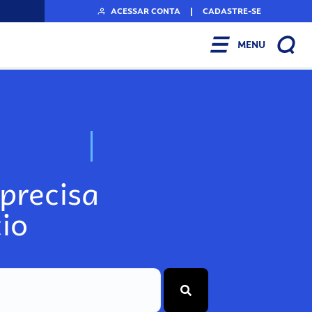
ACESSAR CONTA
|
CADASTRE-SE
MENU
N
o
s
s
o
s
A
r
precisa
io