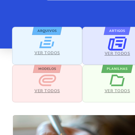
ARQUIVOS
ARTIGOS
VER TODOS
VER TODOS
MODELOS
PLANILHAS
VER TODOS
VER TODOS