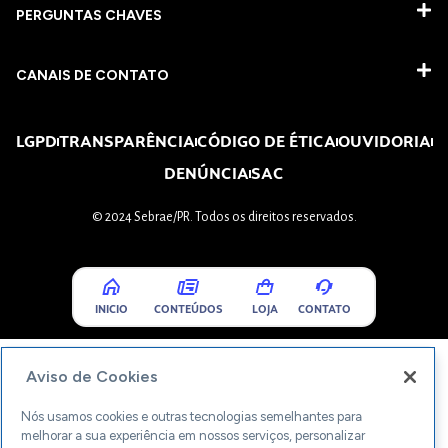
PERGUNTAS CHAVES​
CANAIS DE CONTATO
LGPD
TRANSPARÊNCIA
CÓDIGO DE ÉTICA
OUVIDORIA
DENÚNCIA
SAC
© 2024 Sebrae/PR. Todos os direitos reservados.
INICIO
CONTEÚDOS
LOJA
CONTATO
Aviso de Cookies
Nós usamos cookies e outras tecnologias semelhantes para
melhorar a sua experiência em nossos serviços, personalizar