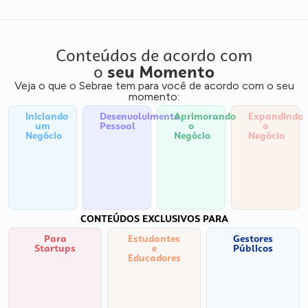
Conteúdos de acordo com
o
seu Momento
Veja o que o Sebrae tem para você de acordo com o seu
momento:
Iniciando
Desenvolvimento
Aprimorando
Expandindo
um
Pessoal
o
o
Negócio
Negócio
Negócio
CONTEÚDOS EXCLUSIVOS PARA
Para
Estudantes
Gestores
Startups
e
Públicos
Educadores