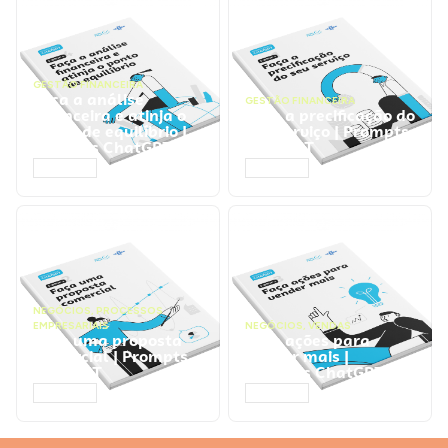
GESTÃO FINANCEIRA
Faça a análise
GESTÃO FINANCEIRA
financeira e atinja o
Faça a precificação do
ponto de equilíbrio |
seu serviço | Prompts
Prompts ChatGPT
ChatGPT
ACESSAR
ACESSAR
NEGÓCIOS
,
PROCESSOS
EMPRESARIAIS
NEGÓCIOS
,
VENDAS
Faça uma proposta
Faça ações para
comercial | Prompts
vender mais |
ChatGPT
Prompts ChatGPT
ACESSAR
ACESSAR