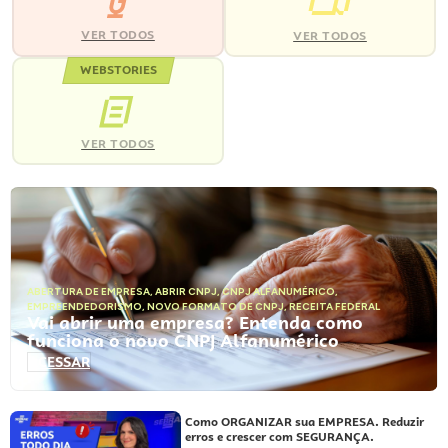
VER TODOS
VER TODOS
WEBSTORIES
VER TODOS
ABERTURA DE EMPRESA
,
ABRIR CNPJ
,
CNPJ ALFANUMÉRICO
,
EMPREENDEDORISMO
,
NOVO FORMATO DE CNPJ
,
RECEITA FEDERAL
Vai abrir uma empresa? Entenda como
funciona o novo CNPJ Alfanumérico
ACESSAR
Como ORGANIZAR sua EMPRESA. Reduzir
erros e crescer com SEGURANÇA.