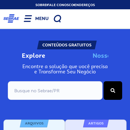
SOBRE
FALE CONOSCO
ENDEREÇOS
MENU
CONTEÚDOS GRATUITOS
Explore
N
o
s
s
o
s
I
n
f
o
Encontre a solução que você precisa
e Transforme Seu Negócio
ARQUIVOS
ARTIGOS