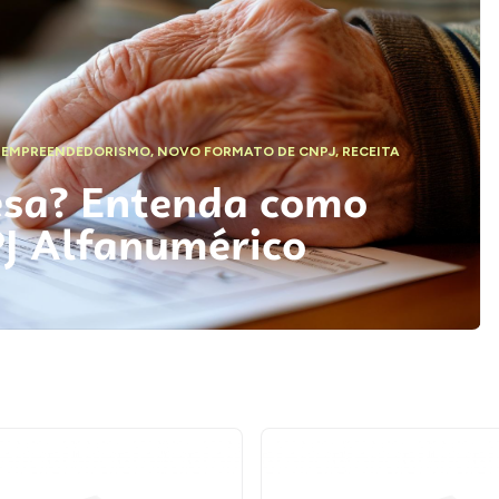
,
EMPREENDEDORISMO
,
NOVO FORMATO DE CNPJ
,
RECEITA
esa? Entenda como
PJ Alfanumérico