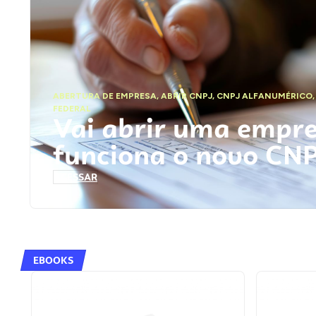
ABERTURA DE EMPRESA
,
ABRIR CNPJ
,
CNPJ ALFANUMÉRICO
FEDERAL
Vai abrir uma empr
funciona o novo CN
ACESSAR
EBOOKS