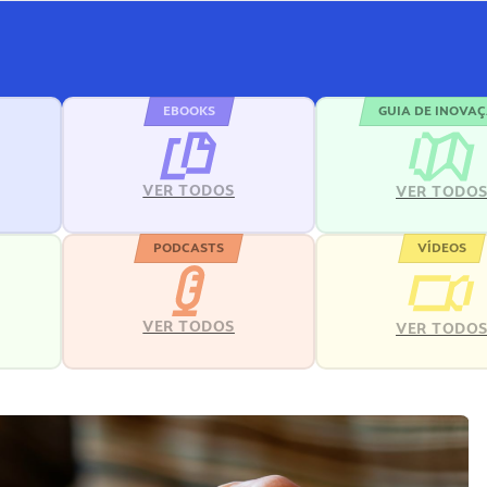
EBOOKS
GUIA DE INOVA
VER TODOS
VER TODO
PODCASTS
VÍDEOS
VER TODOS
VER TODO