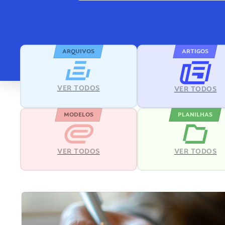
ARQUIVOS
ARTIGOS
VER TODOS
VER TODOS
MODELOS
PLANILHAS
VER TODOS
VER TODOS