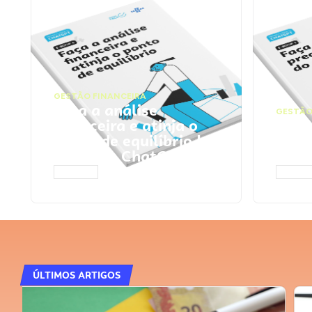
GESTÃO FINANCEIRA
Faça a análise
GESTÃO
financeira e atinja o
Faça
ponto de equilíbrio |
seu 
Prompts ChatGPT
Cha
ACESSAR
ACESS
ÚLTIMOS ARTIGOS