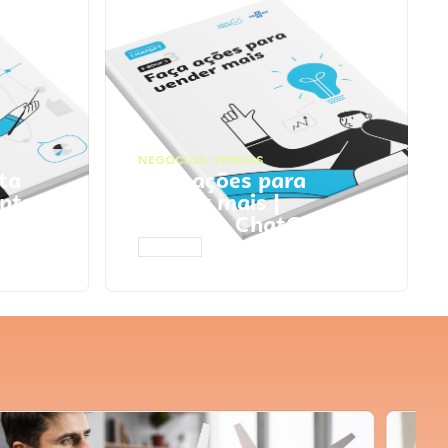
NEGÓCIOS
,
VENDAS
ta
Faça ações para
pts
vender mais |
Prompts ChatGPT
ACESSAR