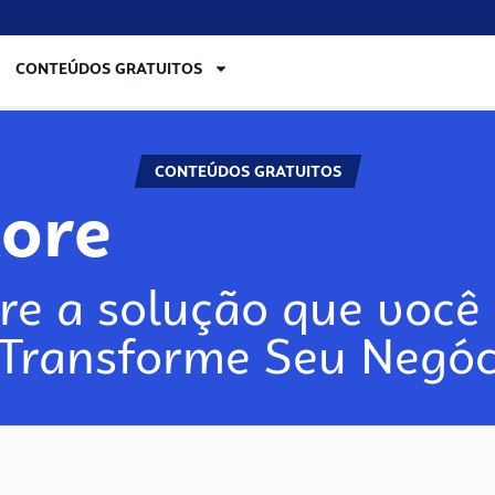
CONTEÚDOS GRATUITOS
CONTEÚDOS GRATUITOS
lore
re a solução que você 
 Transforme Seu Negóc