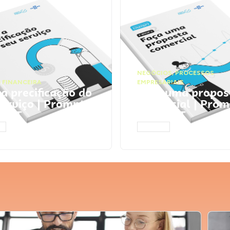
NEGÓCIOS
,
PROCESSOS
 FINANCEIRA
EMPRESARIAIS
 a precificação do
Faça uma propos
serviço | Prompts
comercial | Prom
tGPT
ChatGPT
AR
ACESSAR