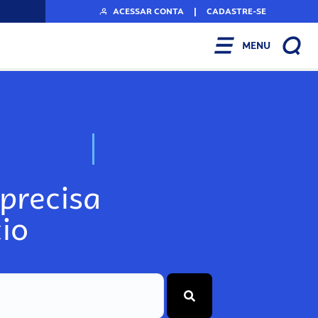
ACESSAR CONTA
|
CADASTRE-SE
MENU
N
o
s
s
o
s
A
r
precisa
io