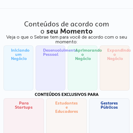
Conteúdos de acordo com
o
seu Momento
Veja o que o Sebrae tem para você de acordo com o seu
momento:
Iniciando
Desenvolvimento
Aprimorando
Expandindo
um
Pessoal
o
o
Negócio
Negócio
Negócio
CONTEÚDOS EXCLUSIVOS PARA
Para
Estudantes
Gestores
Startups
e
Públicos
Educadores