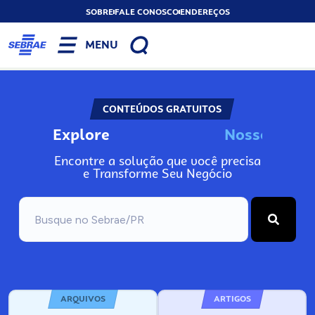
SOBRE
FALE CONOSCO
ENDEREÇOS
MENU
CONTEÚDOS GRATUITOS
Explore
N
o
s
s
o
s
I
n
f
o
Encontre a solução que você precisa
e Transforme Seu Negócio
ARQUIVOS
ARTIGOS