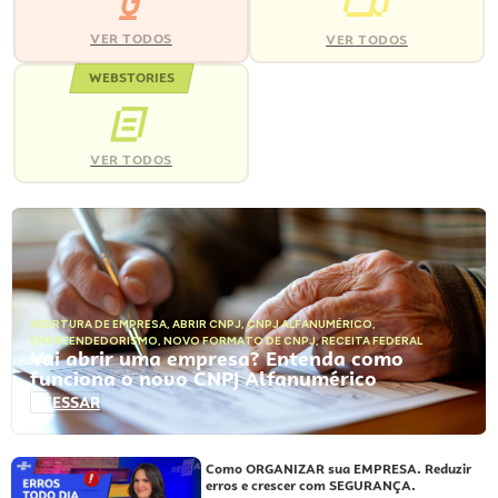
VER TODOS
VER TODOS
WEBSTORIES
VER TODOS
ABERTURA DE EMPRESA
,
ABRIR CNPJ
,
CNPJ ALFANUMÉRICO
,
EMPREENDEDORISMO
,
NOVO FORMATO DE CNPJ
,
RECEITA FEDERAL
Vai abrir uma empresa? Entenda como
funciona o novo CNPJ Alfanumérico
ACESSAR
Como ORGANIZAR sua EMPRESA. Reduzir
erros e crescer com SEGURANÇA.