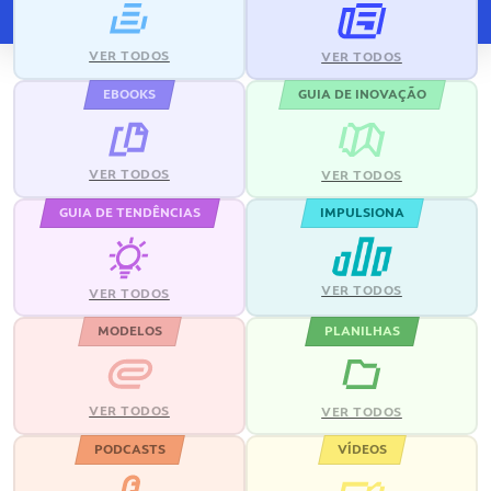
VER TODOS
VER TODOS
EBOOKS
GUIA DE INOVAÇÃO
VER TODOS
VER TODOS
GUIA DE TENDÊNCIAS
IMPULSIONA
VER TODOS
VER TODOS
MODELOS
PLANILHAS
VER TODOS
VER TODOS
PODCASTS
VÍDEOS