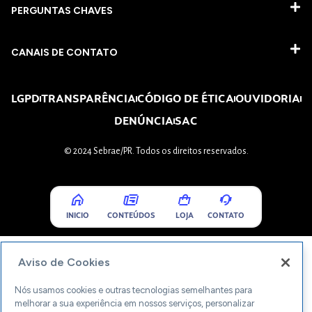
PERGUNTAS CHAVES​
CANAIS DE CONTATO
LGPD
TRANSPARÊNCIA
CÓDIGO DE ÉTICA
OUVIDORIA
DENÚNCIA
SAC
© 2024 Sebrae/PR. Todos os direitos reservados.
INICIO
CONTEÚDOS
LOJA
CONTATO
Aviso de Cookies
Nós usamos cookies e outras tecnologias semelhantes para
melhorar a sua experiência em nossos serviços, personalizar