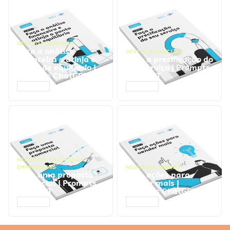
GESTÃO FINANCEIRA
Faça a análise
GESTÃO FINANCEIRA
financeira e atinja o
Faça a precificação do
ponto de equilíbrio |
seu serviço | Prompts
Prompts ChatGPT
ChatGPT
ACESSAR
ACESSAR
NEGÓCIOS
,
PROCESSOS
EMPRESARIAIS
NEGÓCIOS
,
VENDAS
Faça uma proposta
Faça ações para
comercial | Prompts
vender mais |
ChatGPT
Prompts ChatGPT
ACESSAR
ACESSAR