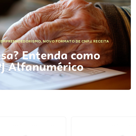
,
EMPREENDEDORISMO
,
NOVO FORMATO DE CNPJ
,
RECEITA
esa? Entenda como
PJ Alfanumérico