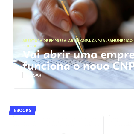
ABERTURA DE EMPRESA
,
ABRIR CNPJ
,
CNPJ ALFANUMÉRICO
FEDERAL
Vai abrir uma empr
funciona o novo CN
ACESSAR
EBOOKS