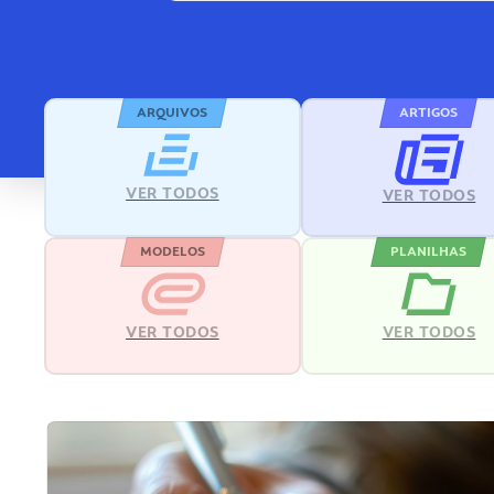
ARQUIVOS
ARTIGOS
VER TODOS
VER TODOS
MODELOS
PLANILHAS
VER TODOS
VER TODOS