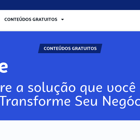
CONTEÚDOS GRATUITOS
CONTEÚDOS GRATUITOS
lore
re a solução que você 
 Transforme Seu Negóc