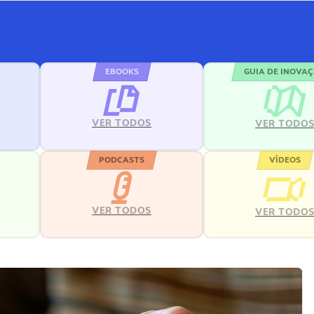
EBOOKS
GUIA DE INOVA
VER TODOS
VER TODO
PODCASTS
VÍDEOS
VER TODOS
VER TODO