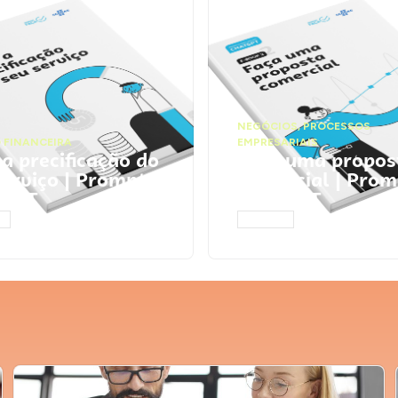
NEGÓCIOS
,
PROCESSOS
 FINANCEIRA
EMPRESARIAIS
 a precificação do
Faça uma propos
serviço | Prompts
comercial | Prom
tGPT
ChatGPT
AR
ACESSAR