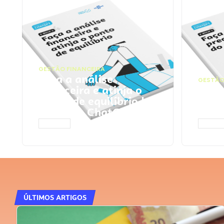
GESTÃO FINANCEIRA
Faça a análise
GESTÃO
financeira e atinja o
Faça
ponto de equilíbrio |
seu 
Prompts ChatGPT
Cha
ACESSAR
ACESS
ÚLTIMOS ARTIGOS