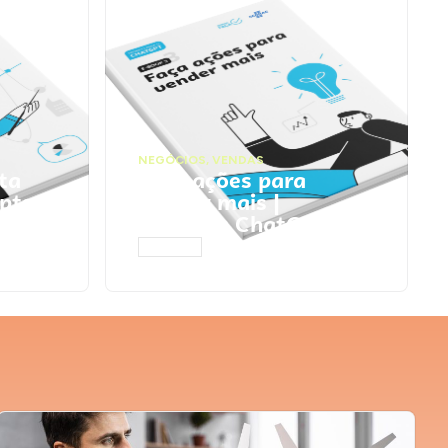
NEGÓCIOS
,
VENDAS
ta
Faça ações para
pts
vender mais |
Prompts ChatGPT
ACESSAR