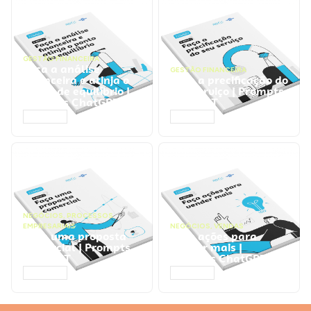
GESTÃO FINANCEIRA
Faça a análise
GESTÃO FINANCEIRA
financeira e atinja o
Faça a precificação do
ponto de equilíbrio |
seu serviço | Prompts
Prompts ChatGPT
ChatGPT
ACESSAR
ACESSAR
NEGÓCIOS
,
PROCESSOS
EMPRESARIAIS
NEGÓCIOS
,
VENDAS
Faça uma proposta
Faça ações para
comercial | Prompts
vender mais |
ChatGPT
Prompts ChatGPT
ACESSAR
ACESSAR