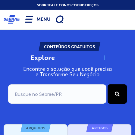
SOBRE
FALE CONOSCO
ENDEREÇOS
MENU
CONTEÚDOS GRATUITOS
Explore
N
o
s
s
o
s
A
Encontre a solução que você precisa
e Transforme Seu Negócio
ARQUIVOS
ARTIGOS