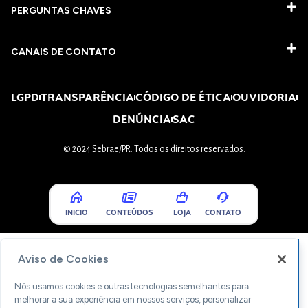
PERGUNTAS CHAVES​
CANAIS DE CONTATO
LGPD
TRANSPARÊNCIA
CÓDIGO DE ÉTICA
OUVIDORIA
DENÚNCIA
SAC
© 2024 Sebrae/PR. Todos os direitos reservados.
INICIO
CONTEÚDOS
LOJA
CONTATO
Aviso de Cookies
Nós usamos cookies e outras tecnologias semelhantes para
melhorar a sua experiência em nossos serviços, personalizar