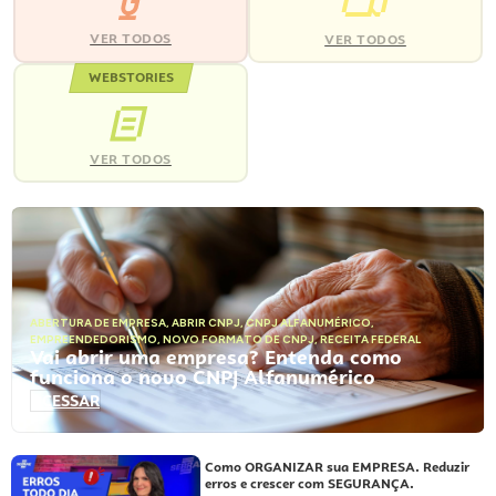
VER TODOS
VER TODOS
WEBSTORIES
VER TODOS
ABERTURA DE EMPRESA
,
ABRIR CNPJ
,
CNPJ ALFANUMÉRICO
,
EMPREENDEDORISMO
,
NOVO FORMATO DE CNPJ
,
RECEITA FEDERAL
Vai abrir uma empresa? Entenda como
funciona o novo CNPJ Alfanumérico
ACESSAR
Como ORGANIZAR sua EMPRESA. Reduzir
erros e crescer com SEGURANÇA.