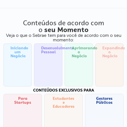
Conteúdos de acordo com
o
seu Momento
Veja o que o Sebrae tem para você de acordo com o seu
momento:
Iniciando
Desenvolvimento
Aprimorando
Expandindo
um
Pessoal
o
o
Negócio
Negócio
Negócio
CONTEÚDOS EXCLUSIVOS PARA
Para
Estudantes
Gestores
Startups
e
Públicos
Educadores