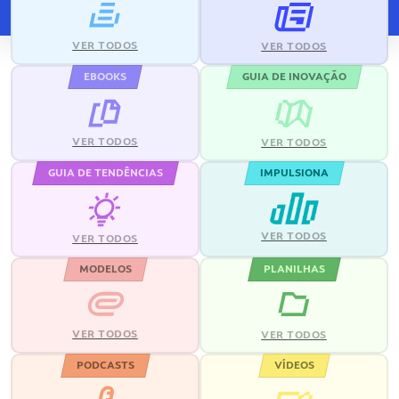
VER TODOS
VER TODOS
EBOOKS
GUIA DE INOVAÇÃO
VER TODOS
VER TODOS
GUIA DE TENDÊNCIAS
IMPULSIONA
VER TODOS
VER TODOS
MODELOS
PLANILHAS
VER TODOS
VER TODOS
PODCASTS
VÍDEOS