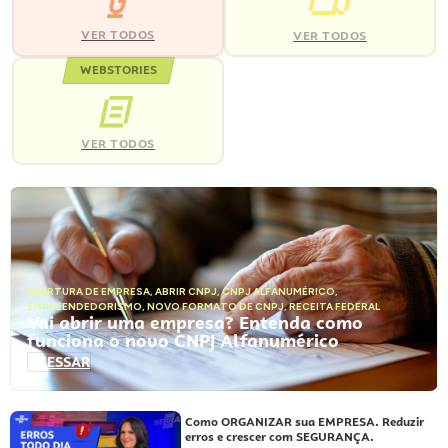
VER TODOS
VER TODOS
WEBSTORIES
VER TODOS
ABERTURA DE EMPRESA
,
ABRIR CNPJ
,
CNPJ ALFANUMÉRICO
,
EMPREENDEDORISMO
,
NOVO FORMATO DE CNPJ
,
RECEITA FEDERAL
Vai abrir uma empresa? Entenda como
funciona o novo CNPJ Alfanumérico
ACESSAR
Como ORGANIZAR sua EMPRESA. Reduzir
erros e crescer com SEGURANÇA.