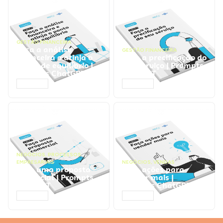
GESTÃO FINANCEIRA
Faça a análise
GESTÃO FINANCEIRA
financeira e atinja o
Faça a precificação do
ponto de equilíbrio |
seu serviço | Prompts
Prompts ChatGPT
ChatGPT
ACESSAR
ACESSAR
NEGÓCIOS
,
PROCESSOS
EMPRESARIAIS
NEGÓCIOS
,
VENDAS
Faça uma proposta
Faça ações para
comercial | Prompts
vender mais |
ChatGPT
Prompts ChatGPT
ACESSAR
ACESSAR