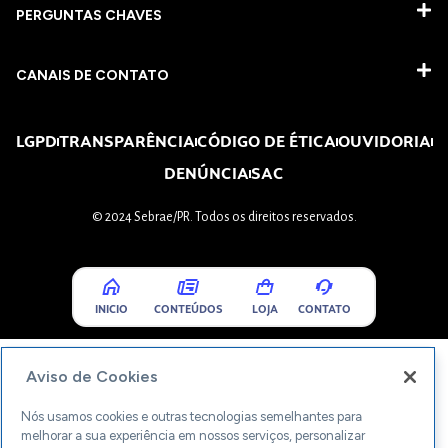
PERGUNTAS CHAVES​
CANAIS DE CONTATO
LGPD
TRANSPARÊNCIA
CÓDIGO DE ÉTICA
OUVIDORIA
DENÚNCIA
SAC
© 2024 Sebrae/PR. Todos os direitos reservados.
INICIO
CONTEÚDOS
LOJA
CONTATO
Aviso de Cookies
Nós usamos cookies e outras tecnologias semelhantes para
melhorar a sua experiência em nossos serviços, personalizar