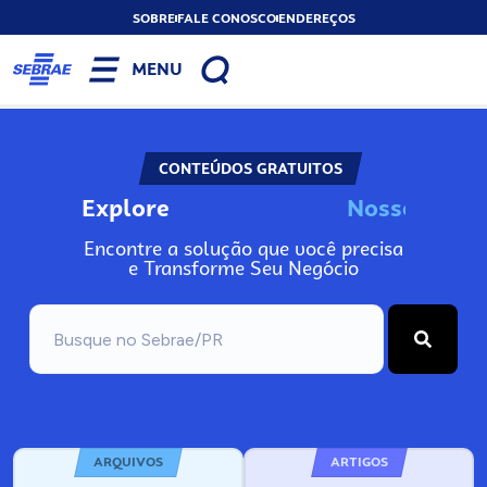
SOBRE
FALE CONOSCO
ENDEREÇOS
MENU
CONTEÚDOS GRATUITOS
Explore
N
o
s
s
o
s
I
n
Encontre a solução que você precisa
e Transforme Seu Negócio
ARQUIVOS
ARTIGOS