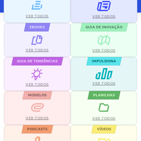
VER TODOS
VER TODOS
EBOOKS
GUIA DE INOVAÇÃO
VER TODOS
VER TODOS
GUIA DE TENDÊNCIAS
IMPULSIONA
VER TODOS
VER TODOS
MODELOS
PLANILHAS
VER TODOS
VER TODOS
PODCASTS
VÍDEOS