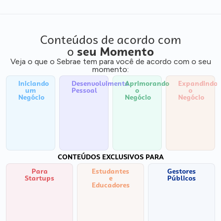
Conteúdos de acordo com
o
seu Momento
Veja o que o Sebrae tem para você de acordo com o seu
momento:
Iniciando
Desenvolvimento
Aprimorando
Expandindo
um
Pessoal
o
o
Negócio
Negócio
Negócio
CONTEÚDOS EXCLUSIVOS PARA
Para
Estudantes
Gestores
Startups
e
Públicos
Educadores