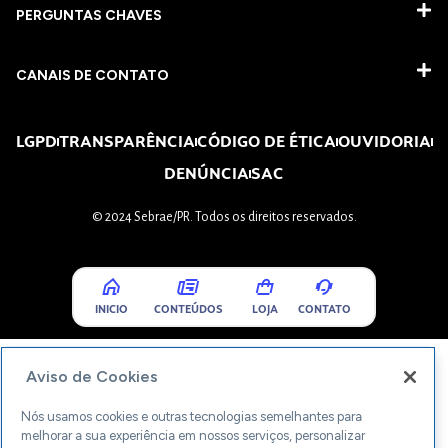
PERGUNTAS CHAVES​
CANAIS DE CONTATO
LGPD
TRANSPARÊNCIA
CÓDIGO DE ÉTICA
OUVIDORIA
DENÚNCIA
SAC
© 2024 Sebrae/PR. Todos os direitos reservados.
INICIO
CONTEÚDOS
LOJA
CONTATO
Aviso de Cookies
Nós usamos cookies e outras tecnologias semelhantes para
melhorar a sua experiência em nossos serviços, personalizar