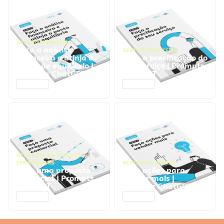
GESTÃO FINANCEIRA
Faça a análise
GESTÃO FINANCEIRA
financeira e atinja o
Faça a precificação do
ponto de equilíbrio |
seu serviço | Prompts
Prompts ChatGPT
ChatGPT
ACESSAR
ACESSAR
NEGÓCIOS
,
PROCESSOS
EMPRESARIAIS
NEGÓCIOS
,
VENDAS
Faça uma proposta
Faça ações para
comercial | Prompts
vender mais |
ChatGPT
Prompts ChatGPT
ACESSAR
ACESSAR