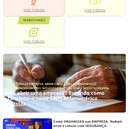
VER TODOS
VER TODOS
WEBSTORIES
VER TODOS
ABERTURA DE EMPRESA
,
ABRIR CNPJ
,
CNPJ ALFANUMÉRICO
,
EMPREENDEDORISMO
,
NOVO FORMATO DE CNPJ
,
RECEITA FEDERAL
Vai abrir uma empresa? Entenda como
funciona o novo CNPJ Alfanumérico
ACESSAR
Como ORGANIZAR sua EMPRESA. Reduzir
erros e crescer com SEGURANÇA.