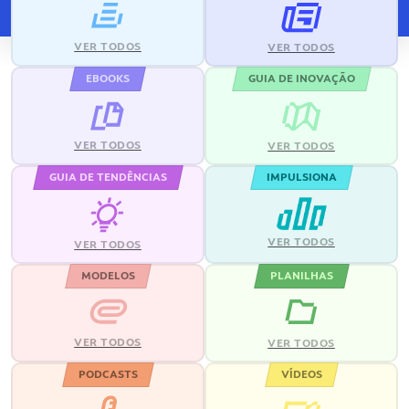
VER TODOS
VER TODOS
EBOOKS
GUIA DE INOVAÇÃO
VER TODOS
VER TODOS
GUIA DE TENDÊNCIAS
IMPULSIONA
VER TODOS
VER TODOS
MODELOS
PLANILHAS
VER TODOS
VER TODOS
PODCASTS
VÍDEOS