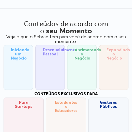
Conteúdos de acordo com
o
seu Momento
Veja o que o Sebrae tem para você de acordo com o seu
momento:
Iniciando
Desenvolvimento
Aprimorando
Expandindo
um
Pessoal
o
o
Negócio
Negócio
Negócio
CONTEÚDOS EXCLUSIVOS PARA
Para
Estudantes
Gestores
Startups
e
Públicos
Educadores