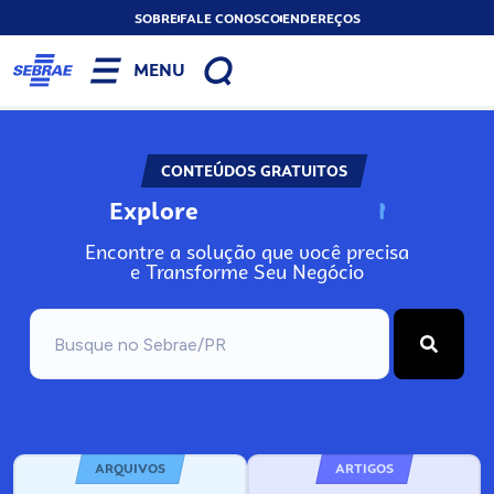
SOBRE
FALE CONOSCO
ENDEREÇOS
MENU
CONTEÚDOS GRATUITOS
Explore
N
o
s
s
o
s
A
Encontre a solução que você precisa
e Transforme Seu Negócio
ARQUIVOS
ARTIGOS