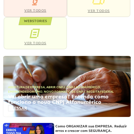
VER TODOS
VER TODOS
WEBSTORIES
VER TODOS
ABERTURA DE EMPRESA
,
ABRIR CNPJ
,
CNPJ ALFANUMÉRICO
,
EMPREENDEDORISMO
,
NOVO FORMATO DE CNPJ
,
RECEITA FEDERAL
Vai abrir uma empresa? Entenda como
funciona o novo CNPJ Alfanumérico
ACESSAR
Como ORGANIZAR sua EMPRESA. Reduzir
erros e crescer com SEGURANÇA.