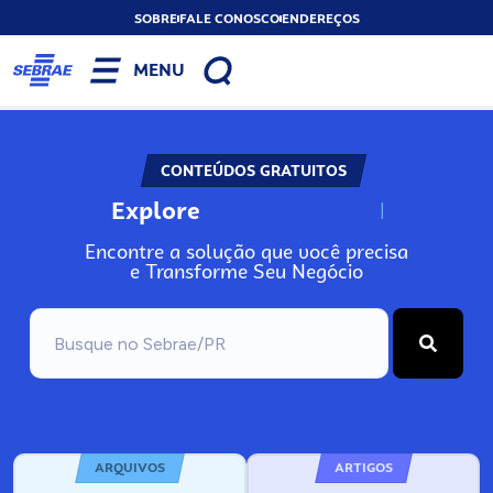
SOBRE
FALE CONOSCO
ENDEREÇOS
MENU
CONTEÚDOS GRATUITOS
Explore
N
o
s
s
o
s
A
Encontre a solução que você precisa
e Transforme Seu Negócio
ARQUIVOS
ARTIGOS