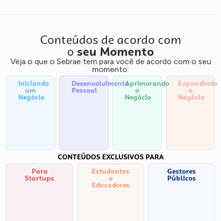
Conteúdos de acordo com
o
seu Momento
Veja o que o Sebrae tem para você de acordo com o seu
momento:
Iniciando
Desenvolvimento
Aprimorando
Expandindo
um
Pessoal
o
o
Negócio
Negócio
Negócio
CONTEÚDOS EXCLUSIVOS PARA
Para
Estudantes
Gestores
Startups
e
Públicos
Educadores