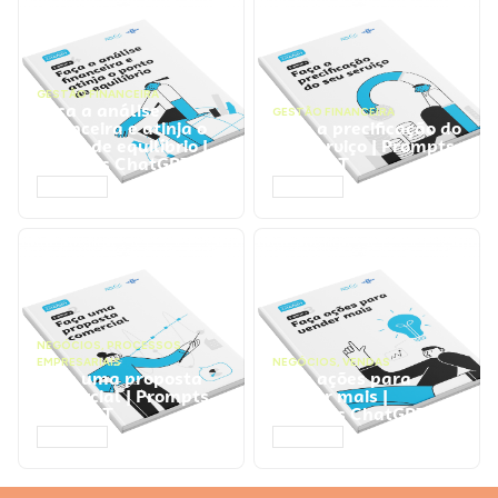
GESTÃO FINANCEIRA
Faça a análise
GESTÃO FINANCEIRA
financeira e atinja o
Faça a precificação do
ponto de equilíbrio |
seu serviço | Prompts
Prompts ChatGPT
ChatGPT
ACESSAR
ACESSAR
NEGÓCIOS
,
PROCESSOS
EMPRESARIAIS
NEGÓCIOS
,
VENDAS
Faça uma proposta
Faça ações para
comercial | Prompts
vender mais |
ChatGPT
Prompts ChatGPT
ACESSAR
ACESSAR