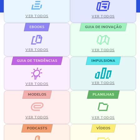
VER TODOS
VER TODOS
EBOOKS
GUIA DE INOVAÇÃO
VER TODOS
VER TODOS
GUIA DE TENDÊNCIAS
IMPULSIONA
VER TODOS
VER TODOS
MODELOS
PLANILHAS
VER TODOS
VER TODOS
PODCASTS
VÍDEOS