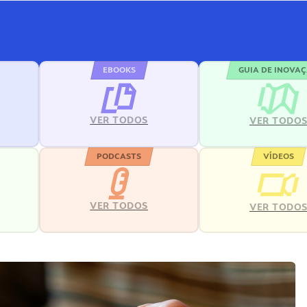
EBOOKS
GUIA DE INOVA
VER TODOS
VER TODO
PODCASTS
VÍDEOS
VER TODOS
VER TODO