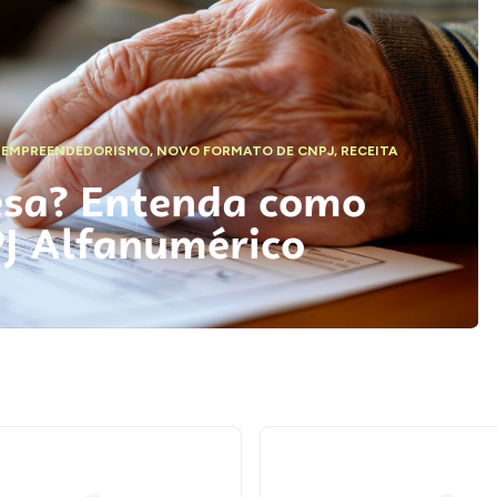
,
EMPREENDEDORISMO
,
NOVO FORMATO DE CNPJ
,
RECEITA
esa? Entenda como
PJ Alfanumérico