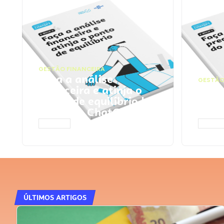
GESTÃO FINANCEIRA
Faça a análise
GESTÃO
financeira e atinja o
Faça
ponto de equilíbrio |
seu 
Prompts ChatGPT
Cha
ACESSAR
ACESS
ÚLTIMOS ARTIGOS