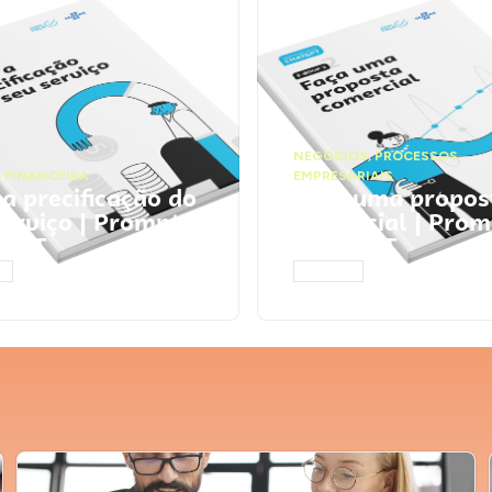
NEGÓCIOS
,
PROCESSOS
 FINANCEIRA
EMPRESARIAIS
 a precificação do
Faça uma propos
serviço | Prompts
comercial | Prom
tGPT
ChatGPT
AR
ACESSAR