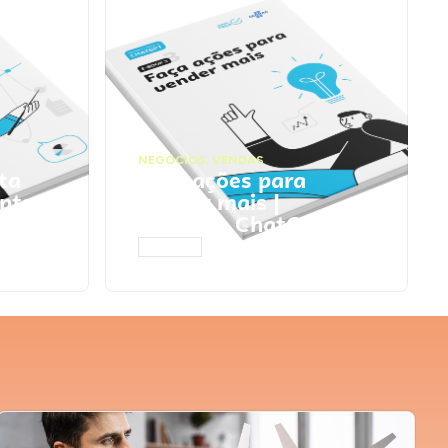
NEGÓCIOS
,
VENDAS
ta
Faça ações para
pts
vender mais |
Prompts ChatGPT
ACESSAR