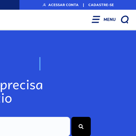
ACESSAR CONTA
|
CADASTRE-SE
MENU
N
o
s
s
o
s
A
r
precisa
io