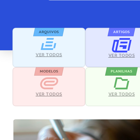
ARQUIVOS
ARTIGOS
VER TODOS
VER TODOS
MODELOS
PLANILHAS
VER TODOS
VER TODOS