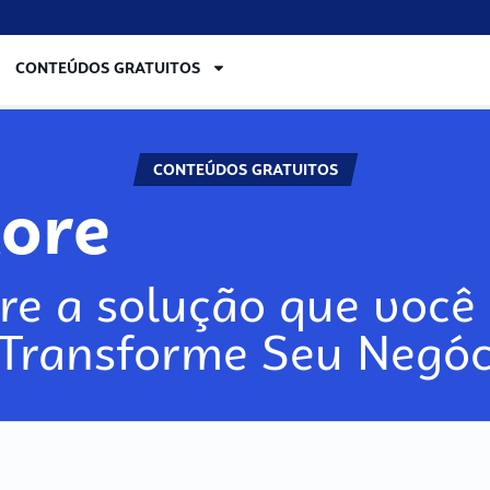
CONTEÚDOS GRATUITOS
CONTEÚDOS GRATUITOS
lore
re a solução que você 
 Transforme Seu Negóc