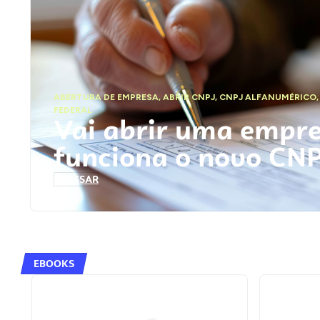
ABERTURA DE EMPRESA
,
ABRIR CNPJ
,
CNPJ ALFANUMÉRICO
FEDERAL
Vai abrir uma empr
funciona o novo CN
ACESSAR
EBOOKS