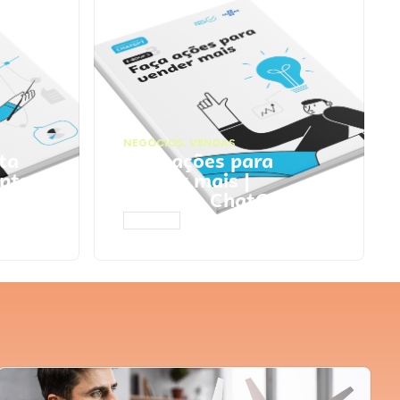
NEGÓCIOS
,
VENDAS
ta
Faça ações para
pts
vender mais |
Prompts ChatGPT
ACESSAR