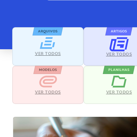
ARQUIVOS
ARTIGOS
VER TODOS
VER TODOS
MODELOS
PLANILHAS
VER TODOS
VER TODOS