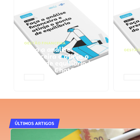
GESTÃO FINANCEIRA
Faça a análise
GESTÃO
financeira e atinja o
Faça
ponto de equilíbrio |
seu 
Prompts ChatGPT
Cha
ACESSAR
ACESS
ÚLTIMOS ARTIGOS