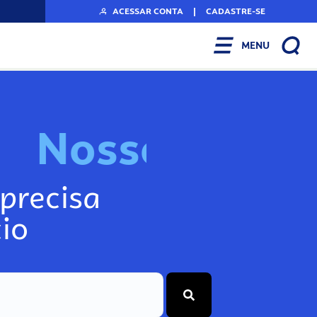
ACESSAR CONTA
|
CADASTRE-SE
MENU
N
o
s
s
o
s
I
n
f
o
g
precisa
io