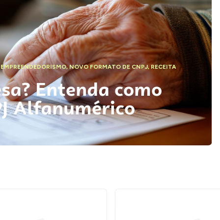
,
EMPREENDEDORISMO
,
NOVO FORMATO DE CNPJ
,
RECEITA
esa? Entenda como
PJ Alfanumérico