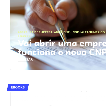
ABERTURA DE EMPRESA
,
ABRIR CNPJ
,
CNPJ ALFANUMÉRICO
FEDERAL
Vai abrir uma empr
funciona o novo CN
ACESSAR
EBOOKS