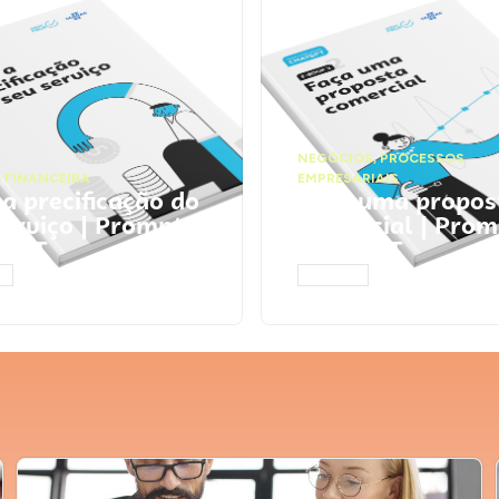
NEGÓCIOS
,
PROCESSOS
 FINANCEIRA
EMPRESARIAIS
 a precificação do
Faça uma propos
serviço | Prompts
comercial | Prom
tGPT
ChatGPT
AR
ACESSAR