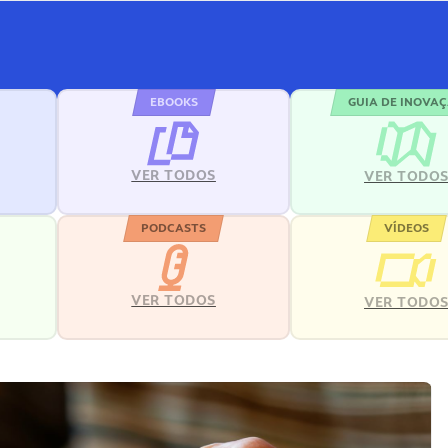
EBOOKS
GUIA DE INOVA
VER TODOS
VER TODO
PODCASTS
VÍDEOS
VER TODOS
VER TODO