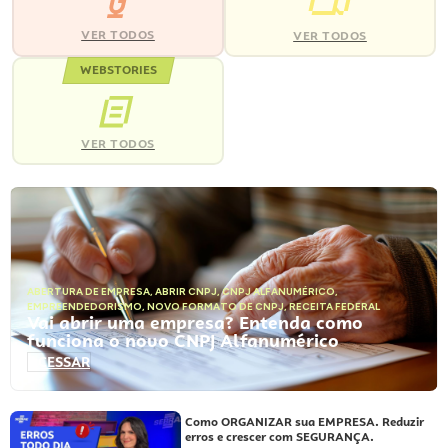
VER TODOS
VER TODOS
WEBSTORIES
VER TODOS
ABERTURA DE EMPRESA
,
ABRIR CNPJ
,
CNPJ ALFANUMÉRICO
,
EMPREENDEDORISMO
,
NOVO FORMATO DE CNPJ
,
RECEITA FEDERAL
Vai abrir uma empresa? Entenda como
funciona o novo CNPJ Alfanumérico
ACESSAR
Como ORGANIZAR sua EMPRESA. Reduzir
erros e crescer com SEGURANÇA.