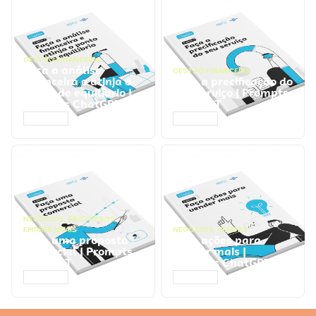
GESTÃO FINANCEIRA
Faça a análise
GESTÃO FINANCEIRA
financeira e atinja o
Faça a precificação do
ponto de equilíbrio |
seu serviço | Prompts
Prompts ChatGPT
ChatGPT
ACESSAR
ACESSAR
NEGÓCIOS
,
PROCESSOS
EMPRESARIAIS
NEGÓCIOS
,
VENDAS
Faça uma proposta
Faça ações para
comercial | Prompts
vender mais |
ChatGPT
Prompts ChatGPT
ACESSAR
ACESSAR