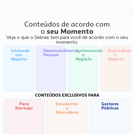
Conteúdos de acordo com
o
seu Momento
Veja o que o Sebrae tem para você de acordo com o seu
momento:
Iniciando
Desenvolvimento
Aprimorando
Expandindo
um
Pessoal
o
o
Negócio
Negócio
Negócio
CONTEÚDOS EXCLUSIVOS PARA
Para
Estudantes
Gestores
Startups
e
Públicos
Educadores