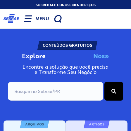
SOBRE
FALE CONOSCO
ENDEREÇOS
MENU
CONTEÚDOS GRATUITOS
Explore
N
o
s
s
o
s
I
n
f
o
Encontre a solução que você precisa
e Transforme Seu Negócio
ARQUIVOS
ARTIGOS