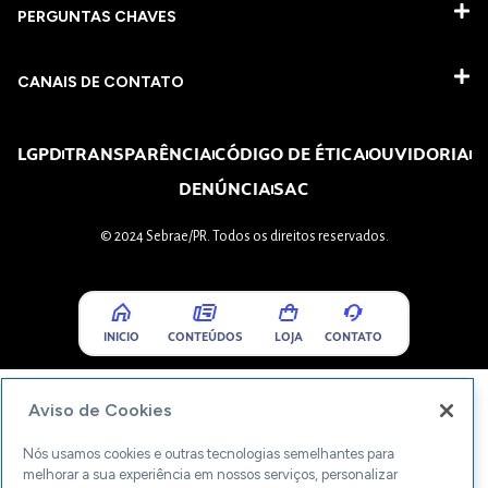
PERGUNTAS CHAVES​
CANAIS DE CONTATO
LGPD
TRANSPARÊNCIA
CÓDIGO DE ÉTICA
OUVIDORIA
DENÚNCIA
SAC
© 2024 Sebrae/PR. Todos os direitos reservados.
INICIO
CONTEÚDOS
LOJA
CONTATO
Aviso de Cookies
Nós usamos cookies e outras tecnologias semelhantes para
melhorar a sua experiência em nossos serviços, personalizar