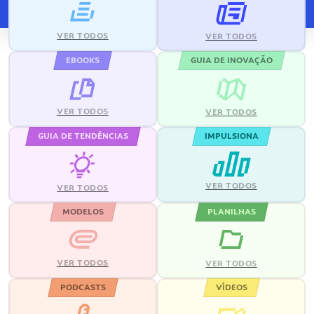
VER TODOS
VER TODOS
EBOOKS
GUIA DE INOVAÇÃO
VER TODOS
VER TODOS
GUIA DE TENDÊNCIAS
IMPULSIONA
VER TODOS
VER TODOS
MODELOS
PLANILHAS
VER TODOS
VER TODOS
PODCASTS
VÍDEOS