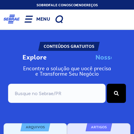
SOBRE
FALE CONOSCO
ENDEREÇOS
MENU
CONTEÚDOS GRATUITOS
Explore
N
o
s
s
o
s
I
n
f
o
Encontre a solução que você precisa
e Transforme Seu Negócio
ARQUIVOS
ARTIGOS