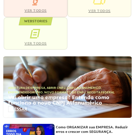
VER TODOS
VER TODOS
WEBSTORIES
VER TODOS
ABERTURA DE EMPRESA
,
ABRIR CNPJ
,
CNPJ ALFANUMÉRICO
,
EMPREENDEDORISMO
,
NOVO FORMATO DE CNPJ
,
RECEITA FEDERAL
Vai abrir uma empresa? Entenda como
funciona o novo CNPJ Alfanumérico
ACESSAR
Como ORGANIZAR sua EMPRESA. Reduzir
erros e crescer com SEGURANÇA.