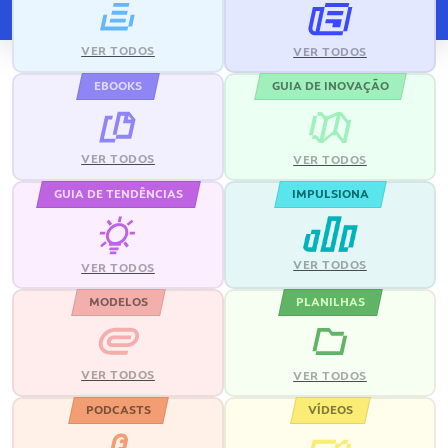
VER TODOS
VER TODOS
EBOOKS
GUIA DE INOVAÇÃO
VER TODOS
VER TODOS
GUIA DE TENDÊNCIAS
IMPULSIONA
VER TODOS
VER TODOS
MODELOS
PLANILHAS
VER TODOS
VER TODOS
PODCASTS
VÍDEOS