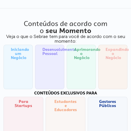
Conteúdos de acordo com
o
seu Momento
Veja o que o Sebrae tem para você de acordo com o seu
momento:
Iniciando
Desenvolvimento
Aprimorando
Expandindo
um
Pessoal
o
o
Negócio
Negócio
Negócio
CONTEÚDOS EXCLUSIVOS PARA
Para
Estudantes
Gestores
Startups
e
Públicos
Educadores