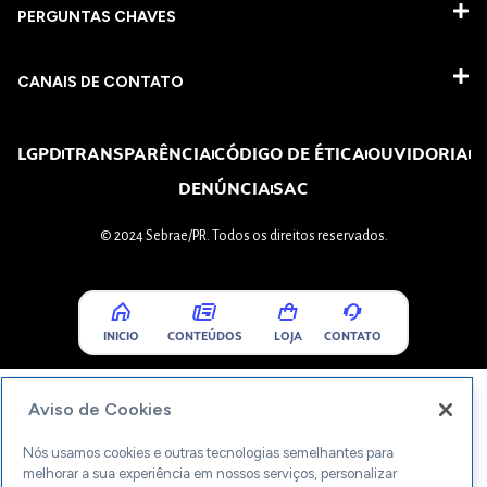
PERGUNTAS CHAVES​
CANAIS DE CONTATO
LGPD
TRANSPARÊNCIA
CÓDIGO DE ÉTICA
OUVIDORIA
DENÚNCIA
SAC
© 2024 Sebrae/PR. Todos os direitos reservados.
INICIO
CONTEÚDOS
LOJA
CONTATO
Aviso de Cookies
Nós usamos cookies e outras tecnologias semelhantes para
melhorar a sua experiência em nossos serviços, personalizar