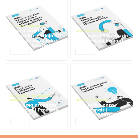
GESTÃO FINANCEIRA
Faça a análise
GESTÃO FINANCEIRA
financeira e atinja o
Faça a precificação do
ponto de equilíbrio |
seu serviço | Prompts
Prompts ChatGPT
ChatGPT
ACESSAR
ACESSAR
NEGÓCIOS
,
PROCESSOS
EMPRESARIAIS
NEGÓCIOS
,
VENDAS
Faça uma proposta
Faça ações para
comercial | Prompts
vender mais |
ChatGPT
Prompts ChatGPT
ACESSAR
ACESSAR